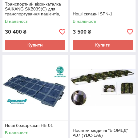
Транспортний візок-каталка
SAIKANG SKB039(C) для
транспортування пацієнтів,
Ноші складні SPN-1
Каталка для швидкої
В наявності
В наявності
допомоги, Візок евакуаційний
30 400
3 500
₴
₴
Купити
Купити
Ноші безкаркасні НБ-01
Носилки медичні "БІОМЕД"
В наявності
А07 (YDC-1A6)