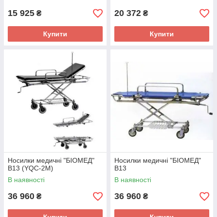
15 925
20 372
₴
₴
Купити
Купити
Носилки медичні "БІОМЕД"
Носилки медичні "БІОМЕД"
В13 (YQC-2M)
В13
В наявності
В наявності
36 960
36 960
₴
₴