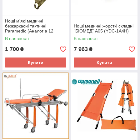
Ноші м'які медичні
безкаркасні тактичні
Ноші медичні жорсткі складні
Paramedic (Аналог а 12
"БІОМЕД" А05 (YDC-1А4Н)
Біомед)
В наявності
В наявності
1 700
7 963
₴
₴
Купити
Купити