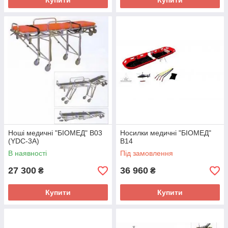
Купити
Купити
Ноші медичні "БІОМЕД" В03
Носилки медичні "БІОМЕД"
(YDC-3А)
В14
В наявності
Під замовлення
27 300
36 960
₴
₴
Купити
Купити