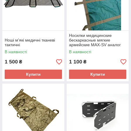
Носилки медицинские
Ноші м'які медичні тканеві
бескаркасные мягкие
тактичні
армейские MAX-SV аналог
Биомед А12
В наявності
В наявності
1 500
1 100
₴
₴
Купити
Купити