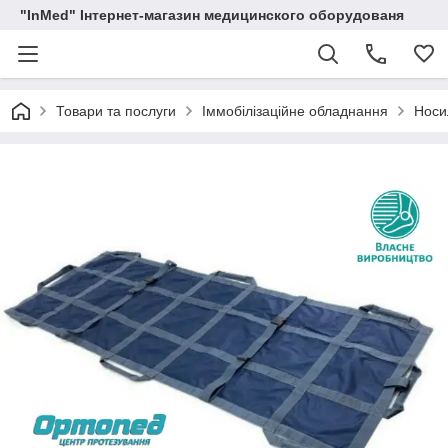
"InMed" Інтернет-магазин медицинского оборудованя
Товари та послуги
Іммобілізаційне обладнання
Носи