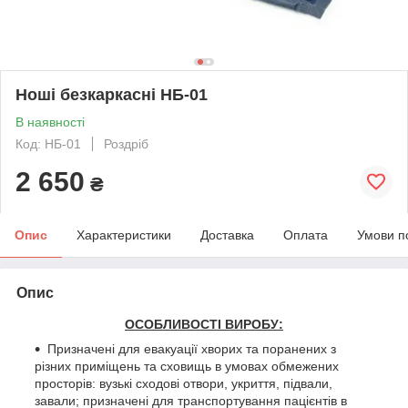
Ноші безкаркасні НБ-01
В наявності
Код: НБ-01
Роздріб
2 650
₴
Опис
Характеристики
Доставка
Оплата
Умови п
Опис
ОСОБЛИВОСТІ ВИРОБУ:
Призначені для евакуації хворих та поранених з
різних приміщень та сховищь в умовах обмежених
просторів: вузькі сходові отвори, укриття, підвали,
завали; призначені для транспортування пацієнтів в