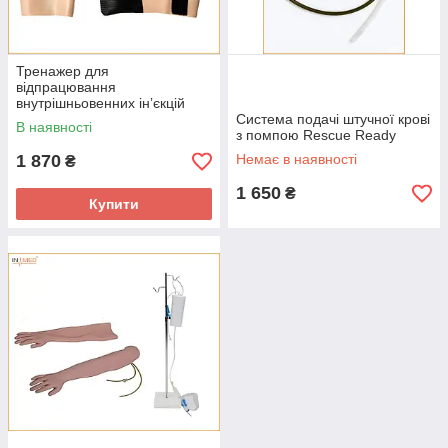
Тренажер для
відпрацювання
внутрішньовенних інʼєкцій
Rescue Ready
Система подачі штучної крові
В наявності
з помпою Rescue Ready
1 870
Немає в наявності
₴
1 650
₴
Купити