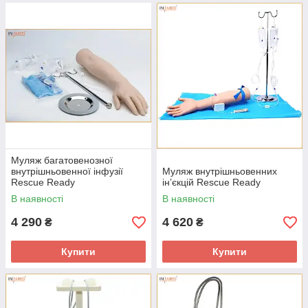
Муляж багатовенозної
внутрішньовенної інфузії
Муляж внутрішньовенних
Rescue Ready
інʼєкцій Rescue Ready
В наявності
В наявності
4 290
4 620
₴
₴
Купити
Купити