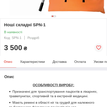
Ноші складні SPN-1
В наявності
Код: SPN-1
Роздріб
3 500
₴
Опис
Характеристики
Доставка
Оплата
Умови п
Опис
ОСОБЛИВОСТІ ВИРОБУ:
Призначені для транспортування пацієнтів в лікарнях,
травмпунктах, спортивній та в екстреній медицині.
Мають ремені в області ніг та грудей для належного
та безпечного фіксування пацієнтів під час