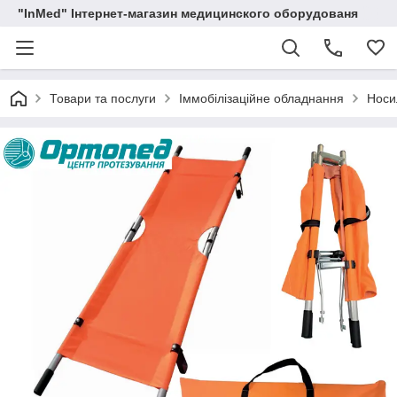
"InMed" Інтернет-магазин медицинского оборудованя
Товари та послуги
Іммобілізаційне обладнання
Носи