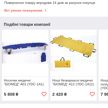
Повернення товару впродовж 14 днів за рахунок покупця
Всі умови повернення
Подібні товари компанії
Носилки медичні
Ноші безкаркасні медичні
Ноші
"БІОМЕД" А01 (YDC-1A1)
"БІОМЕД" А12 (YDC-1A11)
скла
(YD
5 808
2 420
7 9
₴
₴