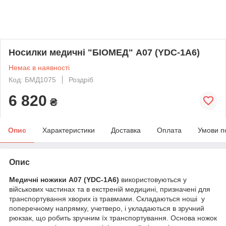
Носилки медичні "БІОМЕД" А07 (YDC-1A6)
Немає в наявності
Код: БМД1075
Роздріб
6 820
₴
Опис
Характеристики
Доставка
Оплата
Умови п
Опис
Медичні ножики А07 (YDC-1A6)
використовуються у
військових частинах та в екстреній медицині, призначені для
транспортування хворих із травмами. Складаються ноші у
поперечному напрямку, учетверо, і укладаються в зручний
рюкзак, що робить зручним їх транспортування. Основа ножок