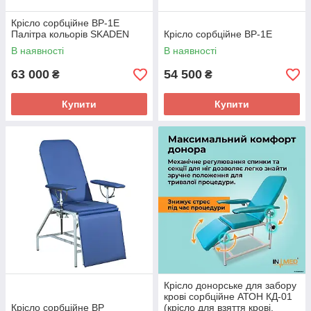
Крісло сорбційне ВР-1Е
Палітра кольорів SKADEN
Крісло сорбційне ВР-1Е
В наявності
В наявності
63 000
54 500
₴
₴
Купити
Купити
Крісло донорське для забору
крові сорбційне АТОН КД-01
Крісло сорбційне ВР
(крісло для взяття крові,