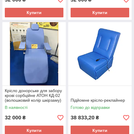
Купити
Купити
Крісло донорське для забору
крові сорбційне АТОН КД-02
(волошковий колір шкірзаму)
Підйомне крісло-реклайнер
В наявності
Готово до відправки
32 000
38 833,20
₴
₴
Купити
Купити