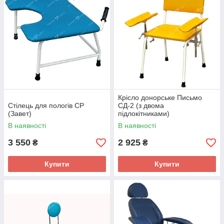
Крісло донорське Письмо
Стілець для пологів СР
СД-2 (з двома
(Завет)
підлокітниками)
В наявності
В наявності
3 550
2 925
₴
₴
Купити
Купити