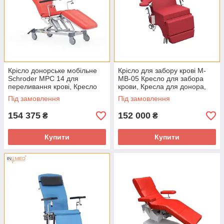
Крісло донорське мобільне
Крісло для забору крові M-
Schroder MPC 14 для
MB-05 Кресло для забора
переливання крові, Кресло
крови, Кресла для донора,
для донора, Кресла для
Стільці донорські
Під замовлення
Під замовлення
переливания
154 375
152 000
₴
₴
Купити
Купити