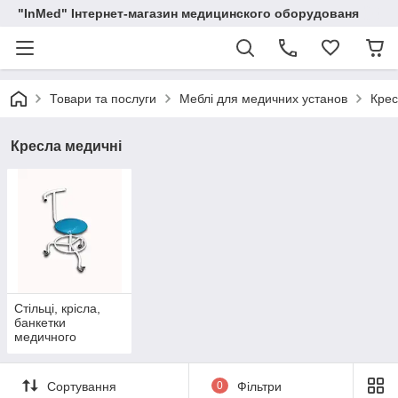
"InMed" Інтернет-магазин медицинского оборудованя
Товари та послуги
Меблі для медичних установ
Крес
Кресла медичні
Стільці, крісла,
банкетки
медичного
призначення
Сортування
0
Фільтри