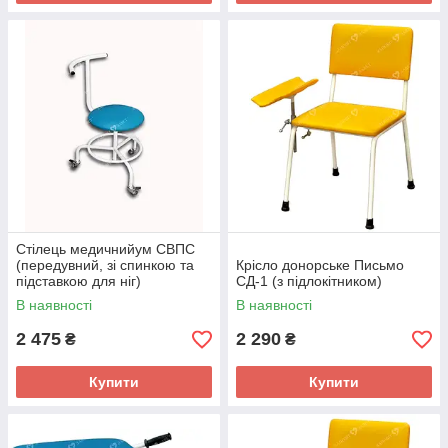
Стілець медичнийум СВПC
(передувний, зі спинкою та
Крісло донорське Письмо
підставкою для ніг)
СД-1 (з підлокітником)
В наявності
В наявності
2 475
2 290
₴
₴
Купити
Купити