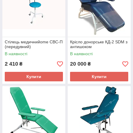
Стілець медичнийome СВС-П
Крісло донорське КД-2 SDM з
(передувний)
антишоком
В наявності
В наявності
2 410
20 000
₴
₴
Купити
Купити