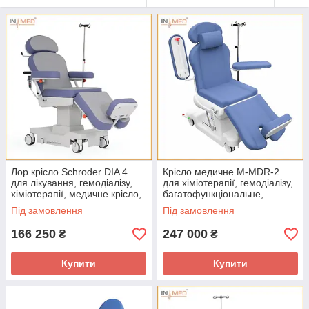
Лор крісло Schroder DIA 4
Крісло медичне M-MDR-2
для лікування, гемодіалізу,
для хіміотерапії, гемодіалізу,
хіміотерапії, медичне крісло,
багатофункціональне,
багатофункціональне крісло
пересувне
Під замовлення
Під замовлення
166 250
247 000
₴
₴
Купити
Купити