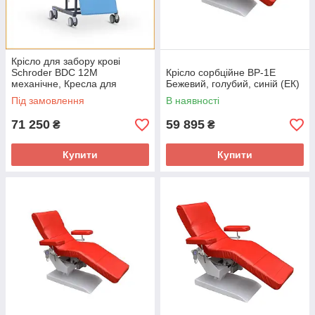
Крісло для забору крові
Schroder BDC 12M
Крісло сорбційне ВР-1Е
механічне, Кресла для
Бежевий, голубий, синій (ЕК)
донора, Донорське крісло,
Під замовлення
В наявності
Медичне крісло
71 250
59 895
₴
₴
Купити
Купити