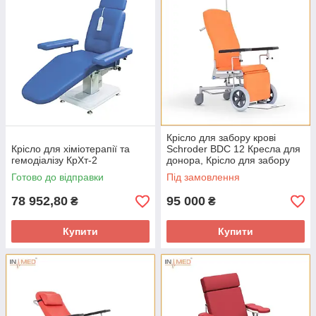
Крісло для забору крові
Крісло для хіміотерапії та
Schroder BDC 12 Кресла для
гемодіалізу КрХт-2
донора, Крісло для забору
крові, Донорське крісло
Готово до відправки
Під замовлення
78 952,80
95 000
₴
₴
Купити
Купити