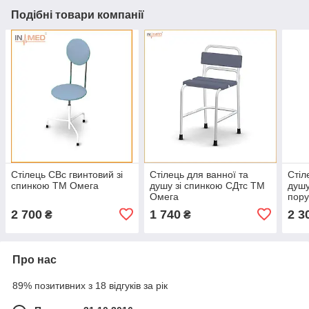
Подібні товари компанії
Стілець СВс гвинтовий зі
Стілець для ванної та
Стіл
спинкою ТМ Омега
душу зі спинкою СДтс ТМ
душу
Омега
пор
Оме
2 700
1 740
2 3
₴
₴
Про нас
89% позитивних з 18 відгуків за рік