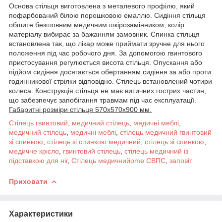
Основа стільця виготовлена з металевого профілю, який
пофарбований білою порошковою емаллю. Сидіння стільця
обшите безшовним медичним шкірозамінником, колір
матеріалу вибирає за бажанням замовник. Спинка стільця
встановлена так, що лікар може приймати зручне для нього
положення під час робочого дня. За допомогою гвинтового
пристосування регулюється висота стільця. Опускання або
підйом сидіння досягається обертанням сидіння за або проти
годинникової стрілки відповідно. Стілець встановлений чотири
колеса. Конструкція стільця не має витичних гострих частин,
що забезпечує запобігання травмам під час експлуатації.
Габаритні розміри стільця 570х570х900 мм.
Стілець гвинтовий
,
медичний стілець
,
медичні меблі
,
медичний стілець
,
медичні меблі
,
стілець медичний гвинтовий
зі спинкою
,
стілець зі спинкою медичний
,
стілець зі спинкою
,
медичне крісло
,
гвинтовий стілець
,
стілець медичний із
підставкою для ніг
,
Стілець медичнийome СВПC
,
заповіт
Приховати
Характеристики