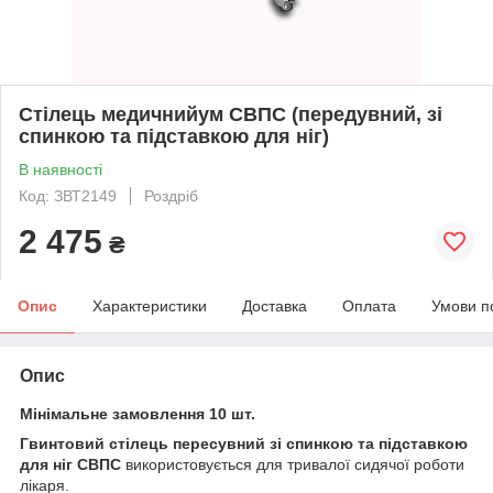
Стілець медичнийум СВПC (передувний, зі
спинкою та підставкою для ніг)
В наявності
Код: ЗВТ2149
Роздріб
2 475
₴
Опис
Характеристики
Доставка
Оплата
Умови п
Опис
Мінімальне замовлення 10 шт.
Гвинтовий стілець пересувний зі спинкою та підставкою
для ніг СВПС
використовується для тривалої сидячої роботи
лікаря.