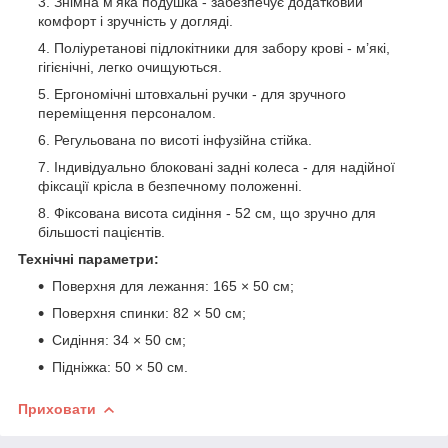
Знімна м’яка подушка - забезпечує додатковий
комфорт і зручність у догляді.
Поліуретанові підлокітники для забору крові - м’які,
гігієнічні, легко очищуються.
Ергономічні штовхальні ручки - для зручного
переміщення персоналом.
Регульована по висоті інфузійна стійка.
Індивідуально блоковані задні колеса - для надійної
фіксації крісла в безпечному положенні.
Фіксована висота сидіння - 52 см, що зручно для
більшості пацієнтів.
Технічні параметри:
Поверхня для лежання: 165 × 50 см;
Поверхня спинки: 82 × 50 см;
Сидіння: 34 × 50 см;
Підніжка: 50 × 50 см.
Приховати