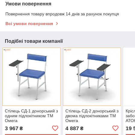
Умови повернення
Повернення товару впродовж 14 днів за рахунок покупця
Всі умови повернення
Подібні товари компанії
Стілець СД-1 донорський з
Стілець СД-2 донорський з
Кріс
одним підлокітником ТМ
двома підлокітниками ТМ
забо
Омега
Омега
АТОН
взят
3 967
4 887
19 
₴
₴
куше