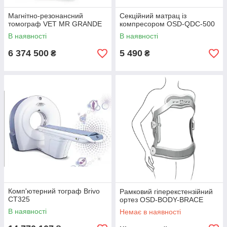
Магнітно-резонансний
Секційний матрац із
томограф VET MR GRANDE
компресором OSD-QDC-500
В наявності
В наявності
6 374 500
5 490
₴
₴
Комп'ютерний тограф Brivo
Рамковий гіперекстензійний
CT325
ортез OSD-BODY-BRACE
В наявності
Немає в наявності