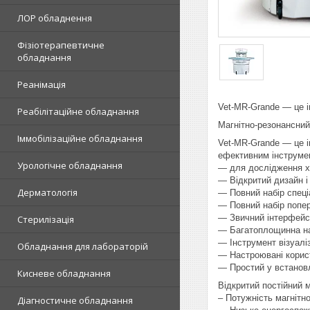
ЛОР обладнення
Фізіотерапевтичне
обладнання
Реанімація
Vet-MR-Grande — це і
Реабілітаційне обладнання
Магнітно-резонансн
Іммобілізаційне обладнання
Vet-MR-Grande — це і
ефективним інструмен
Урологічне обладнання
— для дослідження ха
— Відкритий дизайн і
Дерматологія
— Повний набір спеці
— Повний набір попер
— Звичний інтерфейс
Стерилізація
— Багатоплощинна н
— Інструмент візуалі
Обладнання для лабораторій
— Настроювані корист
— Простий у встановл
Кисневе обладнання
Відкритий постійний м
– Потужність магнітн
Діагностичне обладнання