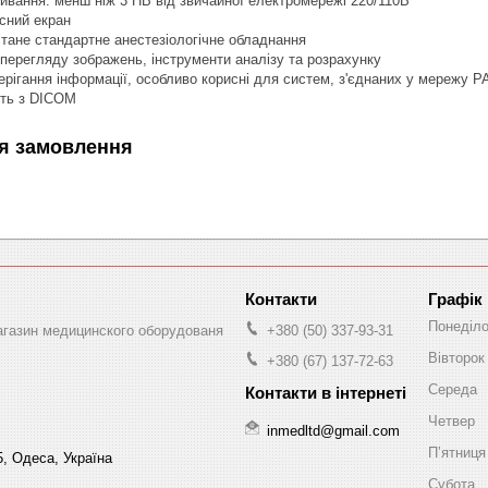
вання: менш ніж 3 НВ від звичайної електромережі 220/110В
сний екран
тане стандартне анестезіологічне обладнання
ерегляду зображень, інструменти аналізу та розрахунку
ерігання інформації, особливо корисні для систем, з'єднаних у мережу 
сть з DICOM
я замовлення
Графік
Понеділ
магазин медицинского оборудованя
+380 (50) 337-93-31
Вівторок
+380 (67) 137-72-63
Середа
Четвер
inmedltd@gmail.com
Пʼятниця
5, Одеса, Україна
Субота