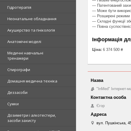
— Низьке енергоспожи
— Патентований захи
Гідротерапія
— Може бути викорис
— Розширені режими п
Неонатальне обладнання
— Складні функції зб
— Повна суспостівні
Акушерство та гінікологія
Інформація дл
Анатомічні моделі
Ціна:
6 374 500 ₴
Медичні навчальні
тренажери
Спирографи
Домашня медична техніка
"InMed" Інтернет-
Деззасоби
Сумки
Єгор
Дозиметри і алкотестери,
засоби захисту
вул. Пушкінська, 4