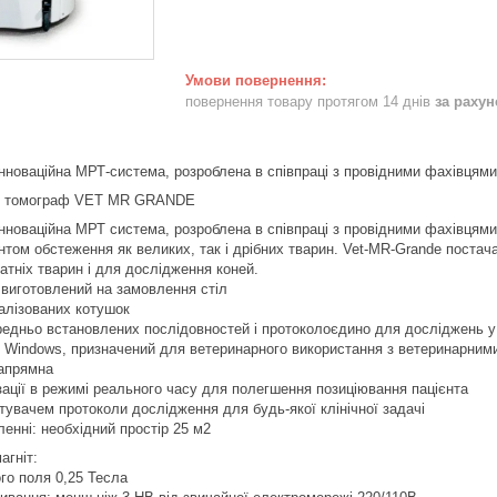
повернення товару протягом 14 днів
за раху
нноваційна МРТ-система, розроблена в співпраці з провідними фахівцями
ий томограф VET MR GRANDE
нноваційна МРТ система, розроблена в співпраці з провідними фахівцями 
том обстеження як великих, так і дрібних тварин. Vet-MR-Grande постача
тніх тварин і для дослідження коней.
 виготовлений на замовлення стіл
алізованих котушок
едньо встановлених послідовностей і протоколоєдино для досліджень у 
 Windows, призначений для ветеринарного використання з ветеринарним
апрямна
зації в режимі реального часу для полегшення позиціювання пацієнта
увачем протоколи дослідження для будь-якої клінічної задачі
енні: необхідний простір 25 м2
агніт:
ого поля 0,25 Тесла