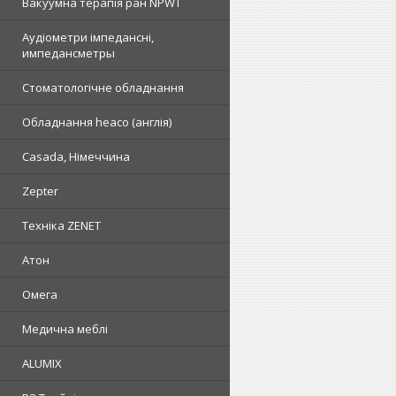
Вакуумна терапія ран NPWT
Аудіометри імпедансні,
импедансметры
Стоматологічне обладнання
Обладнання heaco (англія)
Casada, Німеччина
Zepter
Техніка ZENET
Атон
Омега
Медична меблі
ALUMIX