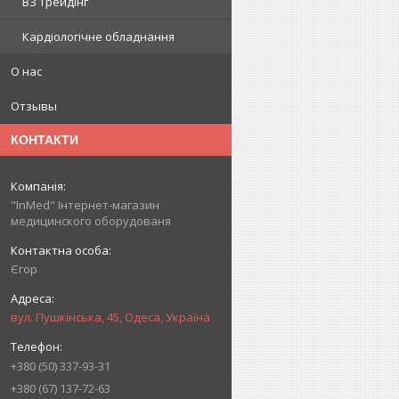
ВЗ Трейдінг
Кардіологічне обладнання
О нас
Отзывы
КОНТАКТИ
"InMed" Інтернет-магазин
медицинского оборудованя
Єгор
вул. Пушкінська, 45, Одеса, Україна
+380 (50) 337-93-31
+380 (67) 137-72-63