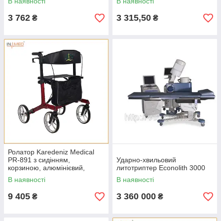
В наявності
В наявності
3 762
3 315,50
₴
₴
Ролатор Karedeniz Medical
PR-891 з сидінням,
Ударно-хвильовий
корзиною, алюмінієвий,
литотриптер Econolith 3000
складний, з гальмами
В наявності
В наявності
9 405
3 360 000
₴
₴