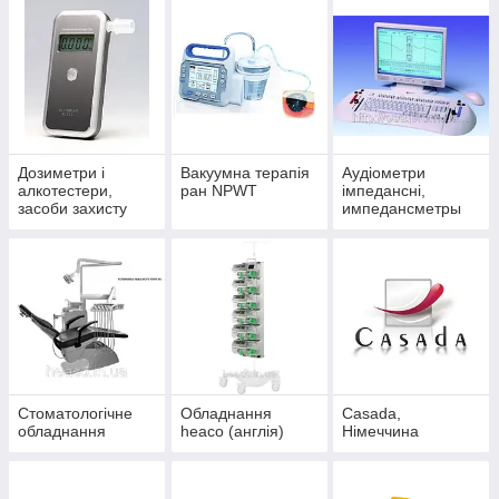
Дозиметри і
Вакуумна терапія
Аудіометри
алкотестери,
ран NPWT
імпедансні,
засоби захисту
импедансметры
Стоматологічне
Обладнання
Casada,
обладнання
heaco (англія)
Німеччина