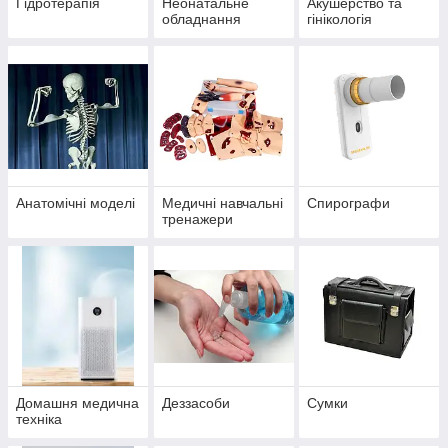
Гідротерапія
Неонатальне
Акушерство та
обладнання
гінікологія
Анатомічні моделі
Медичні навчальні
Спирографи
тренажери
Домашня медична
Деззасоби
Сумки
техніка