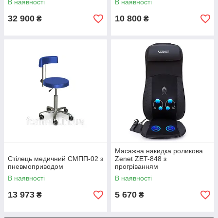
В наявності
В наявності
32 900
10 800
₴
₴
Масажна накидка роликова
Стілець медичний СМПП-02 з
Zenet ZET-848 з
пневмоприводом
прогріванням
В наявності
В наявності
13 973
5 670
₴
₴