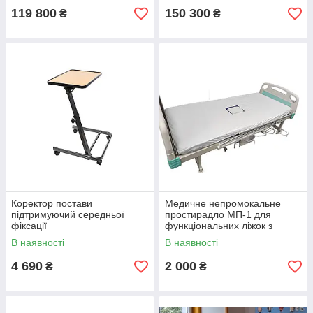
119 800
150 300
₴
₴
Коректор постави
Медичне непромокальне
підтримуючий середньої
простирадло МП-1 для
фіксації
функціональних ліжок з
туалетом MIRID
В наявності
В наявності
4 690
2 000
₴
₴