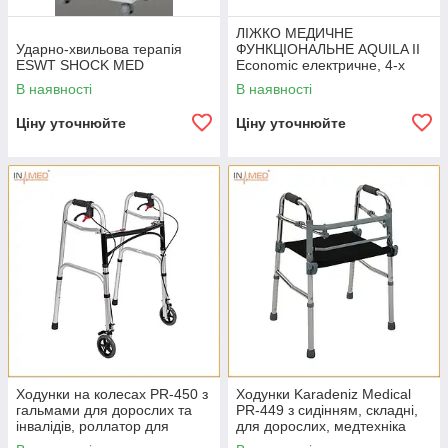
ЛІЖКО МЕДИЧНЕ
Ударно-хвильова терапія
ФУНКЦІОНАЛЬНЕ AQUILA II
ESWT SHOCK MED
Economic електричне, 4-х
секційне, виробництво ЄС
В наявності
В наявності
Ціну уточнюйте
Ціну уточнюйте
Ходунки на колесах PR-450 з
Ходунки Karadeniz Medical
гальмами для дорослих та
PR-449 з сидінням, складні,
інвалідів, роллатор для
для дорослих, медтехніка
реабілітації