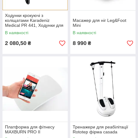
Ходунки крокуючі з
коліщатами Karadeniz
Масажер для ніг Leg&Foot
Medical PR 441, Ходунки для
Mini
літніх алюмінієвих, Ходунки
В наявності
В наявності
турція
2 080,50
8 990
₴
₴
Платформа для фітнесу
Тренажери для реабілітації
MAXBURN PRO II
Rototep фірма casada