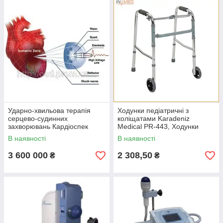
Ударно-хвильова терапія
Ходунки педіатричні з
серцево-судинних
коліщатами Karadeniz
захворювань Кардіоспек
Medical PR-443, Ходунки
(Cardiospec)
реабілітаційні для дітей,
В наявності
В наявності
Ходунки на колесах для
реабілітації
3 600 000
2 308,50
₴
₴