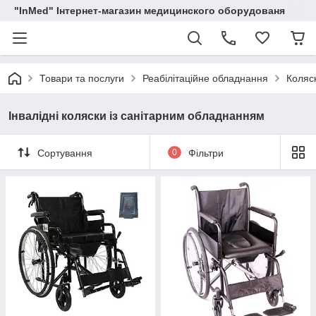
"InMed" Інтернет-магазин медицинского оборудованя
Товари та послуги
Реабілітаційне обладнання
Коляск
Інвалідні коляски із санітарним обладнанням
Сортування
0
Фільтри