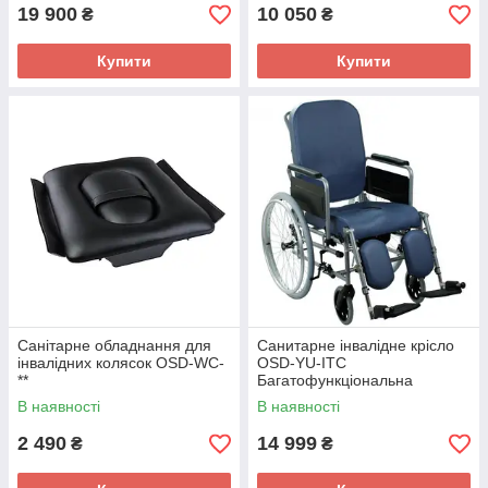
19 900
10 050
₴
₴
Купити
Купити
Санітарне обладнання для
Санитарне інвалідне крісло
інвалідних колясок OSD-WC-
OSD-YU-ITC
**
Багатофункціональна
інвалідна коляска із
В наявності
В наявності
санітарним обладнанням
2 490
14 999
₴
₴