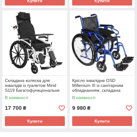
Купити
Купити
Складана коляска для
Крісло інвалідне OSD
інвалідів із туалетом Mirid
Millenium III із санітарним
S119 Багатофункціональне
обладнанням, складана
інвалідне крісло з
інвалідна коляска для
В наявності
В наявності
підголівником
дорослих сталева
17 700
9 980
₴
₴
Купити
Купити