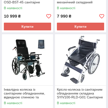
OSD-BST-45 санітарне
механічний складаний
крісло-коляска для дому та
інвалідний візок з туалетом
В наявності
В наявності
вулиці
10 999
7 990
₴
₴
Купити
Купити
Інвалідна коляска із
Крісло-коляска із санітарним
санітарним обладнанням,
обладнанням складана
відкидною спинкою та
SYIV100-RLD-G01 Санітарне
столиком складана Karadeniz
інвалідне крісло для дому та
В наявності
В наявності
Medikal G124
вулиці