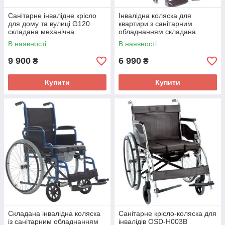
Санітарне інвалідне крісло
Інвалідна коляска для
для дому та вулиці G120
квартири з санітарним
складана механічна
обладнанням складана
інвалідна коляска з туалетом
Economy 2 OSD Санітарне
В наявності
В наявності
інвалідне крісло
9 900
6 990
₴
₴
Купити
Купити
Складана інвалідна коляска
Санітарне крісло-коляска для
із санітарним обладнанням
інвалідів OSD-H003B