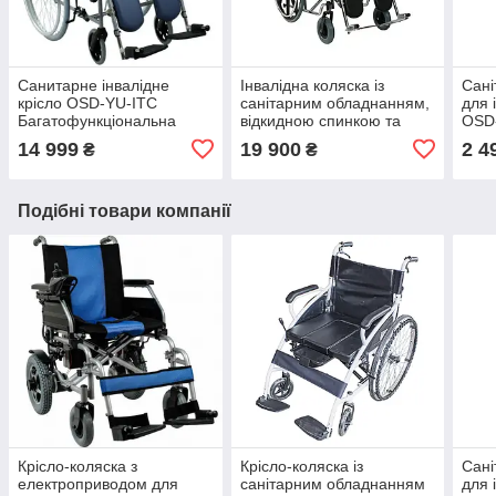
Санитарне інвалідне
Інвалідна коляска із
Сані
крісло OSD-YU-ITC
санітарним обладнанням,
для 
Багатофункціональна
відкидною спинкою та
OSD
інвалідна коляска із
столиком складана
14 999
19 900
2 4
₴
₴
санітарним обладнанням
Karadeniz Medikal G124
Подібні товари компанії
Крісло-коляска з
Крісло-коляска із
Сані
електроприводом для
санітарним обладнанням
для 