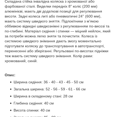
Складана стійка інвалідна коляска з хромованої або
фарбованої сталі. Виделки передніх 8" коліс (200 мм)
алюмінієві, мають дві додаткові позиції для регулювання
висоти. Задні колеса литі або пневматичні 24'' (600 мм),
мають систему швидкого зняття. Підлокітники з м'якою
оббивкою відкидні швидкознімні з регулюванням по-висозі та
по-глибині. Матеріал сидіння і спинки — міцний нейлон, який
за потреби можна легко зняти та почистити. Колеса із
системою швидкого знімання дають змогу моментально
підготувати коляску до транспортування в автотранспорті,
перенесенні або зберіганні. Регульовані по-висотах підніжки
теж мають систему швидкого знімання. Колір рами:
хромований, синій.
Опис:
Ширина сидіння: 36 - 40 - 43 - 45 - 50 см
Загальна ширина: 52 - 56 - 59 - 61 - 66 см
Ширина в складеному стані: 28 см
Глибина сидіння: 40 см
Висота спинки: 40 см