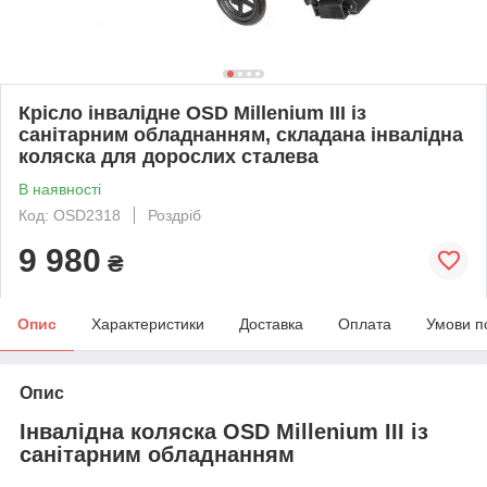
Крісло інвалідне OSD Millenium III із
санітарним обладнанням, складана інвалідна
коляска для дорослих сталева
В наявності
Код: OSD2318
Роздріб
9 980
₴
Опис
Характеристики
Доставка
Оплата
Умови п
Опис
Інвалідна коляска OSD Millenium III із
санітарним обладнанням