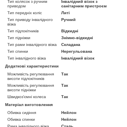
Тип колясок з ручним
Інвалідний візок з
приводом
санітарним пристроєм
Тип передніх коліс
Литі
Тип приводу інвалідного
Ручний
візка
Тип підлокітників
Відкидні
Тип підніжки
Знімно-відкидні
Тип рами інвалідного візка
Складана
Тип спинки
Нерегульована
Тип інвалідного візка
Інвалідний візок
Додаткові характеристики
Можливість регулювання
Так
висоти підлокітників
Можливість регулювання
Так
висоти підніжки
Швидкоз'ємні колеса
Так
Матеріал виготовлення
Обивка сидіння
Нейлон
Обивка спинки
Нейлон
Рама інвалідного візка
Сталь