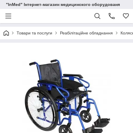
"InMed" Інтернет-магазин медицинского оборудованя
Товари та послуги
Реабілітаційне обладнання
Коляск