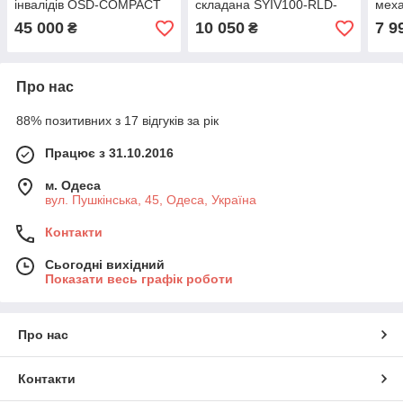
інвалідів OSD-COMPACT
складана SYIV100-RLD-
меха
UNO складана інвалідна
G01 Санітарне інвалідне
інва
45 000
10 050
7 9
₴
₴
коляска сталева з пультом
крісло для дому та вулиці
туал
Про нас
88% позитивних з 17 відгуків за рік
Працює з 31.10.2016
м. Одеса
вул. Пушкінська, 45, Одеса, Україна
Контакти
Сьогодні вихідний
Показати весь графік роботи
Про нас
Контакти