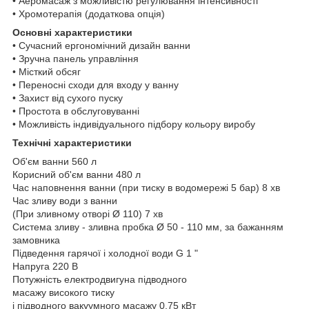
• Аеромасаж з можливістю регулювання інтенсивності
• Хромотерапія (додаткова опція)
Основні характеристики
• Сучасний ергономічний дизайн ванни
• Зручна панель управління
• Місткий обсяг
• Переносні сходи для входу у ванну
• Захист від сухого пуску
• Простота в обслуговуванні
• Можливість індивідуального підбору кольору виробу
Технічні характеристики
Об'єм ванни 560 л
Корисний об'єм ванни 480 л
Час наповнення ванни (при тиску в водомережі 5 бар) 8 хв
Час зливу води з ванни
(При зливному отворі Ø 110) 7 хв
Система зливу - зливна пробка Ø 50 - 110 мм, за бажанням
замовника
Підведення гарячої і холодної води G 1 "
Напруга 220 В
Потужність електродвигуна підводного
масажу високого тиску
і підводного вакуумного масажу 0,75 кВт