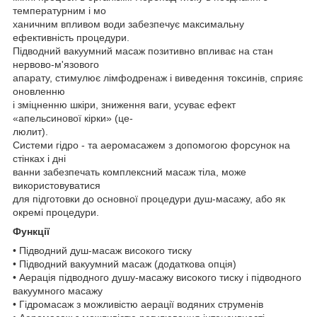
температурним і мо
ханичним впливом води забезпечує максимальну
ефективність процедури.
Підводний вакуумний масаж позитивно впливає на стан
нервово-м'язового
апарату, стимулює лімфодренаж і виведення токсинів, сприяє
оновленню
і зміцненню шкіри, зниження ваги, усуває ефект
«апельсинової кірки» (це-
люлит).
Системи гідро - та аеромасажем з допомогою форсунок на
стінках і дні
ванни забезпечать комплексний масаж тіла, може
використовуватися
для підготовки до основної процедури душ-масажу, або як
окремі процедури.
Функції
• Підводний душ-масаж високого тиску
• Підводний вакуумний масаж (додаткова опція)
• Аерація підводного душу-масажу високого тиску і підводного
вакуумного масажу
• Гідромасаж з можливістю аерації водяних струменів