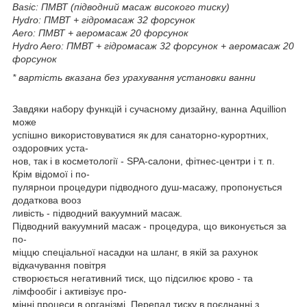
Basic: ПМВТ (підводний масаж високого тиску)
Hydro: ПМВТ + гідромасаж 32 форсунок
Aero: ПМВТ + аеромасаж 20 форсунок
Hydro Aero: ПМВТ + гідромасаж 32 форсунок + аеромасаж 20
форсунок
* вартість вказана без урахування установки ванни
Завдяки набору функцій і сучасному дизайну, ванна Aquillion
може
успішно використовуватися як для санаторно-курортних,
оздоровчих уста-
нов, так і в косметології - SPA-салони, фітнес-центри і т. п.
Крім відомої і по-
пулярнои процедури підводного душ-масажу, пропонується
додаткова вооз
ливість - підводний вакуумний масаж.
Підводний вакуумний масаж - процедура, що виконується за
по-
міццю спеціальної насадки на шланг, в якій за рахунок
відкачування повітря
створюється негативний тиск, що підсилює крово - та
лімфообіг і активізує про-
мінні процеси в організмі. Перепад тиску в поєднанні з