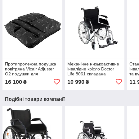
Протипролежна подушка
Механічне низькоактивне
Стан
повітряна Vicair Adjuster
інвалідне крісло Doctor
інва
O2 подушки для
Life 8061 складана
та в
профілактики пролежнів
інвалідна коляска для
інва
16 100
10 990
11 
₴
₴
дому та вулиці
Подібні товари компанії