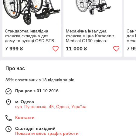
Стандартна інвалідна
Механічна інвалідна
Сані
коляска складана для
коляска міцна Karadeniz
для 
дому та вулиці OSD-STB
Medical G130 крісло-
меха
Крісло-коляска механічна
коляска складана сталева
інва
7 999
11 000
7 9
₴
₴
для інвалідів
для інвалідів
туал
Про нас
89% позитивних з 18 відгуків за рік
Працює з 31.10.2016
м. Одеса
вул. Пушкінська, 45, Одеса, Україна
Контакти
Сьогодні вихідний
Показати весь графік роботи