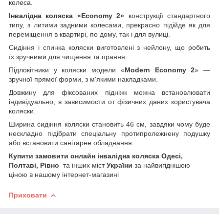
колеса.
Інвалідна коляска «Economy 2»
конструкції стандартного
типу, з литими задними колесами, прекрасно підійде як для
переміщення в квартирі, по дому, так і для вулиці.
Сидіння і спинка коляски виготовлені з нейлону, що робить
їх зручними для чищення та прання.
Підлокітники у коляски модели «
Modern Economy 2
» —
зручної прямої форми, з м'якими накладками.
Довжину для фіксованих підніжк можна встановлювати
індивідуально, в зависимости от фізичних даних користувача
коляски.
Ширина сидіння коляски становить 46 см, завдяки чому буде
нескладно підібрати спеціальну протипролежнену подушку
або встановити санітарне обладнання.
Купити замовити онлайн інвалідна коляска
Одесі,
Полтаві, Рівно
та інших міст
України
за найвигіднішою
ціною в нашому інтернет-магазині
Приховати