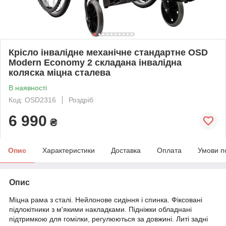
Крісло інвалідне механічне стандартне OSD
Modern Economy 2 складана інвалідна
коляска міцна сталева
В наявності
Код: OSD2316
Роздріб
6 990
₴
Опис
Характеристики
Доставка
Оплата
Умови п
Опис
Міцна рама з сталі. Нейлонове сидіння і спинка. Фіксовані
підлокітники з м'якими накладками. Підніжки обладнані
підтримкою для гомілки, регулюються за довжині. Литі задні