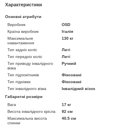
Характеристики
Основні атрибути
Виробник
ОSD
Країна виробник
Італія
Максимальне
130 кг
навантаження
Тип задніх коліс
Литі
Тип передніх коліс
Литі
Тип приводу інвалідного
Ручний
візка
Тип підлокітників
Фіксовані
Тип підніжки
Фіксовані
Тип інвалідного візка
Інвалідний візок
Габаритні розміри
Вага
17 кг
Висота інвалідного крісла
92 см
Максимальна висота
40.5 см
спинки