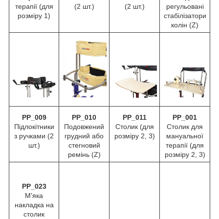
терапії (для
(2 шт.)
(2 шт.)
регульовані
розміру 1)
стабілізатори
колін (Z)
PP_009
PP_010
PP_011
PP_001
Підлокітники
Подовжений
Столик (для
Столик для
з ручками (2
грудний або
розміру 2, 3)
мануальної
шт.)
стегновий
терапії (для
ремінь (Z)
розміру 2, 3)
PP_023
М'яка
накладка на
столик