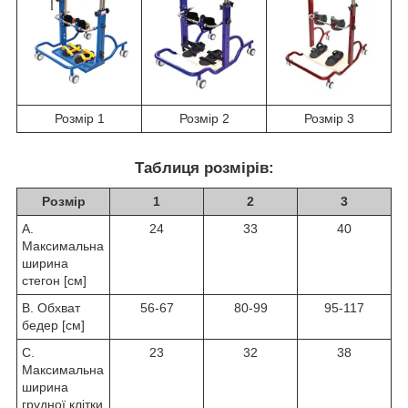
Розмір 1
Розмір 2
Розмір 3
Таблиця розмірів:
Розмір
1
2
3
A.
24
33
40
Максимальна
ширина
стегон [см]
B. Обхват
56-67
80-99
95-117
бедер [см]
C.
23
32
38
Максимальна
ширина
грудної клітки