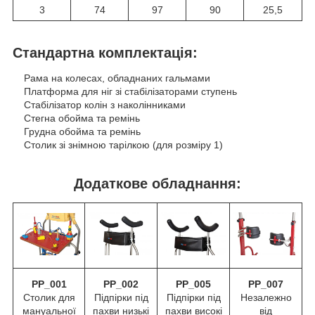
3
74
97
90
25,5
Стандартна комплектація:
Рама на колесах, обладнаних гальмами
Платформа для ніг зі стабілізаторами ступень
Стабілізатор колін з наколінниками
Стегна обойма та ремінь
Грудна обойма та ремінь
Столик зі знімною тарілкою (для розміру 1)
Додаткове обладнання:
PP_001
PP_002
PP_005
PP_007
Столик для
Підпірки під
Підпірки під
Незалежно
мануальної
пахви низькі
пахви високі
від