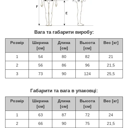
Вага та габарити виробу:
Розмір
Ширина
Длина
Высота
Вес [кг]
[см]
[см]
[см]
1
54
80
82
21
2
56
86
96
21,5
3
73
90
124
25,5
Габарити та вага в упаковці:
Розмір
Ширина
Длина
Высота
Вес [кг]
[см]
[см]
[см]
1
63
87
72
24
2
66
90
75
21,5