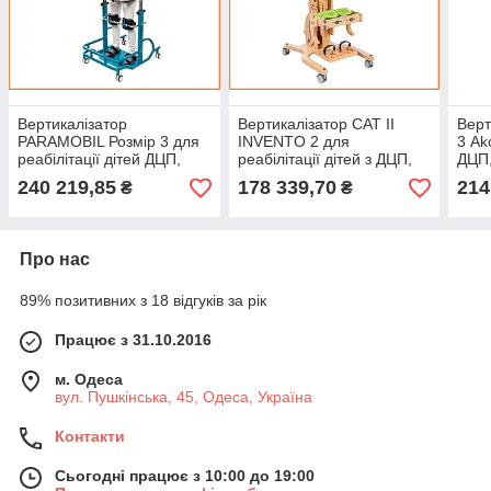
Вертикалізатор
Вертикалізатор CAT II
Верт
PARAMOBIL Розмір 3 для
INVENTO 2 для
3 Ak
реабілітації дітей ДЦП,
реабілітації дітей з ДЦП,
ДЦП,
Ортез для реабілітації,
обладнання AkcesMed,
реаб
240 219,85
178 339,70
214
₴
₴
Вертикалізатори
Invacare
AkcesMed
Про нас
89% позитивних з 18 відгуків за рік
Працює з 31.10.2016
м. Одеса
вул. Пушкінська, 45, Одеса, Україна
Контакти
Сьогодні працює з 10:00 до 19:00