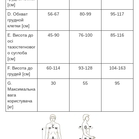
[см]
D. Обхват
56-67
80-99
95-117
грудной
клетки [см]
E. Висота до
45-90
76-100
85-116
осі
тазостегновог
о суглоба
[см]
F. Висота до
60-114
93-128
104-163
грудей [см]
G.
30
55
95
Максимальна
вага
користувача
[кг]