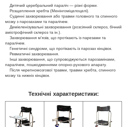
Дитячий церебральний параліч — різні форми.
Розщеплення хребта (Менінгоміцелоцелі).
Судинні захворювання або травми головного та спинного
мозку з парозахами та паралічем.
Деміеленізувальні захворювання (розсіяний склероз, бічний
аміотрофічний склероз та ін.).
Захворювання м'язів, що протікають із парезами та
паралічем.
Генетичні синдроми, що протікають із парозах кінцівок.
Ревматичні захворювання.
Інші захворювання, що супроводжуються парозамінами,
паралічем, пошкодженнями опорно-рухового апарату.
Після черепномозгової травми, травми хребта, спинного
мозку та нижніх кінцівок.
Технічні характеристики: