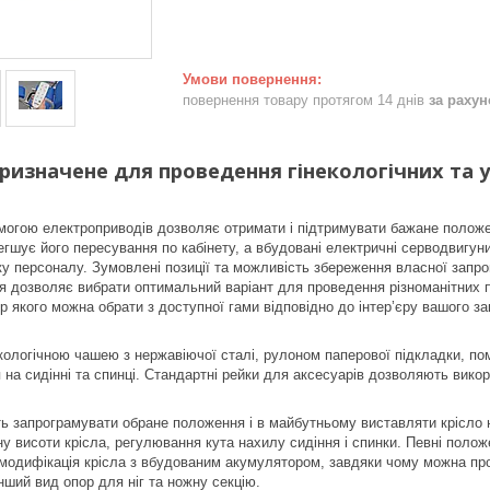
повернення товару протягом 14 днів
за раху
призначене для проведення гінекологічних та 
огою електроприводів дозволяє отримати і підтримувати бажане положен
гшує його пересування по кабінету, а вбудовані електричні серводвигуни
ку персоналу. Зумовлені позиції та можливість збереження власної запро
 дозволяє вибрати оптимальний варіант для проведення різноманітних п
р якого можна обрати з доступної гами відповідно до інтер’єру вашого за
кологічною чашею з нержавіючої сталі, рулоном паперової підкладки, по
 на сидінні та спинці. Стандартні рейки для аксесуарів дозволяють вик
ь запрограмувати обране положення і в майбутньому виставляти крісло н
у висоти крісла, регулювання кута нахилу сидіння і спинки. Певні поло
модифікація крісла з вбудованим акумулятором, завдяки чому можна про
нший вид опор для ніг та ножну секцію.