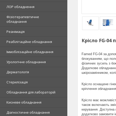
ЛОР обладнення
Фізіотерапевтичне
обладнання
Реанімація
Крісло FG‑04 
Реабілітаційне обладнання
Іммобілізаційне обладнання
Famed FG-04 за допом
блокуванням, що поле
Урологічне обладнання
фізичних зусиль з бо
Додаткове обладнання
Дерматологія
шкірозамінником, колі
Стерилізація
Крісло оснащене гіне
кріплення обладнання
Обладнання для лабораторій
Крісло має можливіст
Кисневе обладнання
також включають змін
керування. Доступна 
Діагностичне обладнання
додатково замовити і