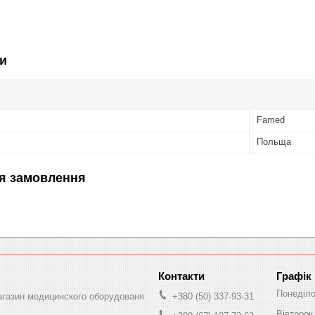
и
Famed
Польща
я замовлення
Графік
Понеділ
магазин медицинского оборудованя
+380 (50) 337-93-31
Вівторок