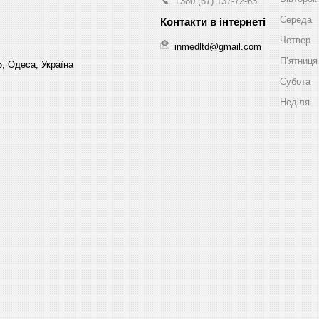
+380 (67) 137-72-63
Середа
Четвер
inmedltd@gmail.com
Пʼятниця
5, Одеса, Україна
Субота
Неділя