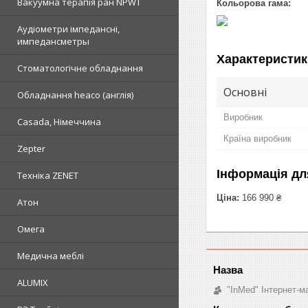
Вакуумна терапія ран NPWT
Кольорова гама:
Аудіометри імпедансні,
импедансметры
Характеристик
Стоматологічне обладнання
Основні
Обладнання heaco (англія)
Виробник
Casada, Німеччина
Країна виробник
Zepter
Інформація дл
Техніка ZENET
Ціна:
166 990 ₴
Атон
Омега
Медична меблі
ALUMIX
"InMed" Інтернет-