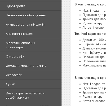
В комплектацію кріс
Гідротерапія
Ножні педалі та
Підставка для ру
Неонатальне обладнання
Тримач для пап
Рулон паперу;
Акушерство та гінікологія
Лоток гінекологі
Анатомічні моделі
Технічні характерис
Довжина: 1750 
Медичні навчальні
Ширина: 745 мм
тренажери
Діапазон висоти
Кут підйому спи
Спирографи
Положення Трен
Положення анти
Домашня медична техніка
Максимальне на
Деззасоби
В комплектацію кріс
Сумки
Ножні педалі та
Підставка для ру
Тримач для пап
Дозиметри і алкотестери,
Рулон паперу;
засоби захисту
Лоток гінекологі