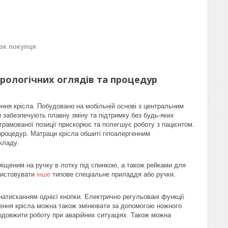
нок покупця
урологічних оглядів та процедур
ня крісла. Побудовано на мобільній основі з центральним
 забезпечують плавну зміну та підтримку без будь-яких
грамованої позиції прискорює та полегшує роботу з пацієнтом.
роцедур. Матраци крісла обшиті гіпоалергенним
кладу.
міщеним на ручку в лотку під спинкою, а також рейками для
ористовувати
інше
типове спеціальне приладдя або ручки.
атисканням однієї кнопки. Електрично регульовані функції
ження крісла можна також змінювати за допомогою ножного
довжити роботу при аварійних ситуаціях. Також можна