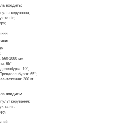
ла входить:
 пульт керування;
к та ніг;
еру;
чний.
тики:
мм;
;
: 560-1080 мм;
ни: 65°;
деленбурга: 10°;
Тренделенбурга: 65°;
вантаження: 200 кг.
ла входить:
 пульт керування;
к та ніг;
еру;
чний.