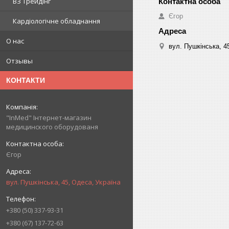
ВЗ Трейдінг
Єгор
Кардіологічне обладнання
О нас
вул. Пушкінська, 4
Отзывы
КОНТАКТИ
"InMed" Інтернет-магазин
медицинского оборудованя
Єгор
вул. Пушкінська, 45, Одеса, Україна
+380 (50) 337-93-31
+380 (67) 137-72-63