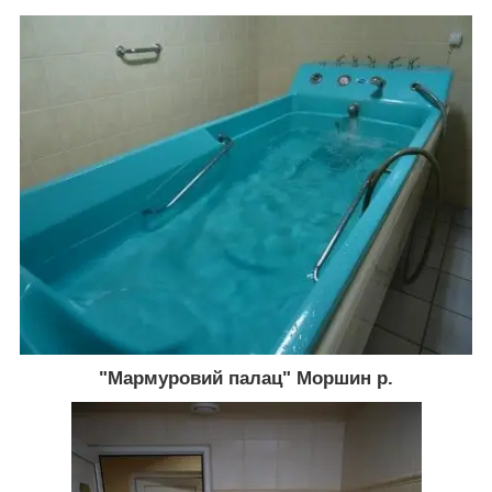
"Мармуровий палац" Моршин р.