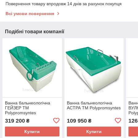
Повернення товару впродовж 14 днів за рахунок покупця
Всі умови повернення
Подібні товари компанії
Ванна бальнеологічна
Ванна бальнеологічна
Ванн
ГЕЙЗЕР TM
АСТРА TM Polypromsyntes
ВУЛ
Polypromsyntes
Poly
319 200
109 950
126
₴
₴
Купити
Купити