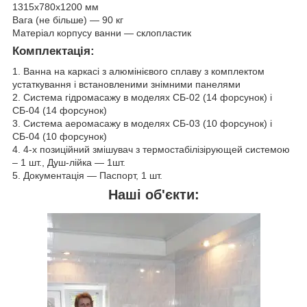
1315х780х1200 мм
Вага (не більше) ― 90 кг
Матеріал корпусу ванни ― склопластик
Комплектація:
1. Ванна на каркасі з алюмінієвого сплаву з комплектом
устаткування і встановленими знімними панелями
2. Система гідромасажу в моделях СБ-02 (14 форсунок) і
СБ-04 (14 форсунок)
3. Система аеромасажу в моделях СБ-03 (10 форсунок) і
СБ-04 (10 форсунок)
4. 4-х позиційний змішувач з термостабілізірующей системою
– 1 шт., Душ-лійка ― 1шт.
5. Документація ― Паспорт, 1 шт.
Наші об'єкти: