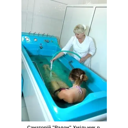
Санаторій "Радон" Хмільник р.