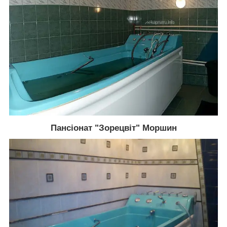
Пансіонат "Зорецвіт" Моршин