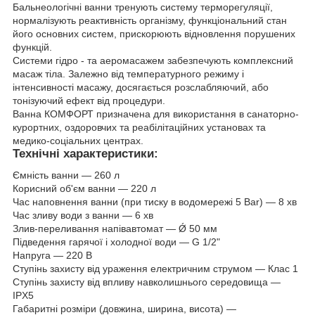
Бальнеологічні ванни тренують систему терморегуляції,
нормалізують реактивність організму, функціональний стан
його основних систем, прискорюють відновлення порушених
функцій.
Системи гідро - та аеромасажем забезпечують комплексний
масаж тіла. Залежно від температурного режиму і
інтенсивності масажу, досягається розслабляючий, або
тонізуючий ефект від процедури.
Ванна КОМФОРТ призначена для використання в санаторно-
курортних, оздоровчих та реабілітаційних установах та
медико-соціальних центрах.
Технічні характеристики:
Ємність ванни ― 260 л
Корисний об'єм ванни ― 220 л
Час наповнення ванни (при тиску в водомережі 5 Bar) ― 8 хв
Час зливу води з ванни ― 6 хв
Злив-переливання напівавтомат ― Ǿ 50 мм
Підведення гарячої і холодної води ― G 1/2"
Напруга ― 220 В
Ступінь захисту від ураження електричним струмом ― Клас 1
Ступінь захисту від впливу навколишнього середовища ―
IPX5
Габаритні розміри (довжина, ширина, висота) ―