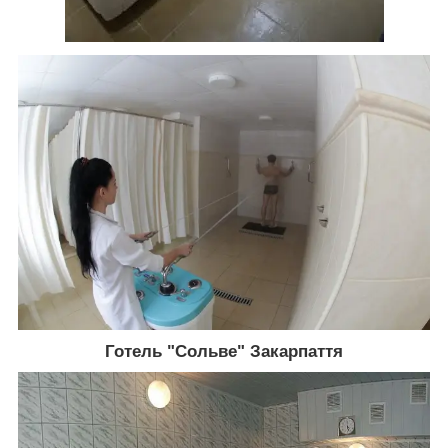
Готель "Сольве" Закарпаття