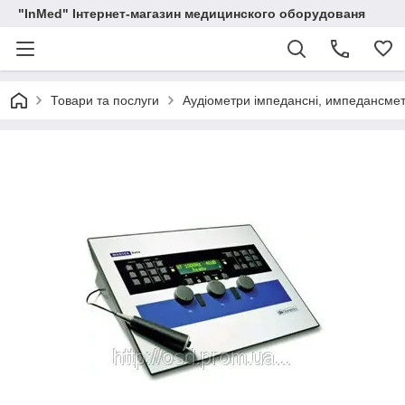
"InMed" Інтернет-магазин медицинского оборудованя
Товари та послуги
Аудіометри імпедансні, импедансме