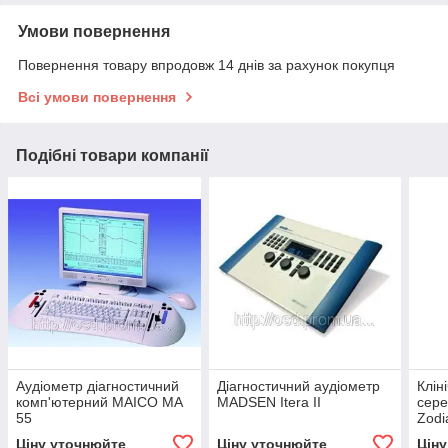
Умови повернення
Повернення товару впродовж 14 днів за рахунок покупця
Всі умови повернення
Подібні товари компанії
Аудіометр діагностичний
Діагностичний аудіометр
Клін
комп'ютерний MAICO МА
MADSEN Itera II
сер
55
Zodi
Ціну уточнюйте
Ціну уточнюйте
Цін