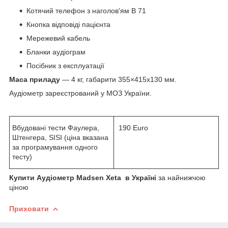
Котячий телефон з наголов'ям B 71
Кнопка відповіді пацієнта
Мережевий кабель
Бланки аудіограм
Посібник з експлуатації
Маса приладу
— 4 кг, габарити 355×415x130 мм.
Аудіометр зареєстрований у МОЗ України.
Вбудовані тести Фаулера,
190 Euro
Штенгера, SISI (ціна вказана
за програмування одного
тесту)
Купити Аудіометр Madsen Xeta в Україні
за найнижчою
ціною
Приховати