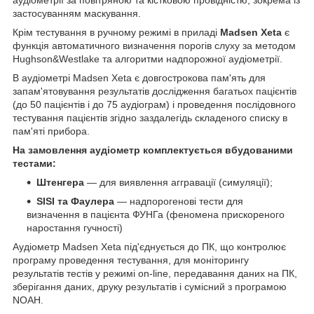
застосуванням маскування.
Крім тестування в ручному режимі в приладі
Madsen Xeta
є
функція автоматичного визначення порогів слуху за методом
Hughson&Westlake та алгоритми надпорожної аудіометрії.
В аудіометрі Madsen Xeta є довгострокова пам'ять для
запам'ятовування результатів дослідження багатьох пацієнтів
(до 50 пацієнтів і до 75 аудіограм) і проведення послідовного
тестування пацієнтів згідно заздалегідь складеного списку в
пам'яті прибора.
На замовлення аудіометр комплектується вбудованими
тестами:
Штенгера
— для виявлення аггравації (симуляції);
SISI та Фаулера
— надпорогенові тести для
визначення в пацієнта ФУНГа (феномена прискореного
наростання гучності)
Аудіометр Madsen Xeta під'єднується до ПК, що контролює
програму проведення тестування, для моніторингу
результатів тестів у режимі on-line, передавання даних на ПК,
зберігання даних, друку результатів і сумісний з програмою
NOAH.