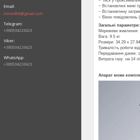
− Тиск у проксимальн
− Встановлені межі т
− Встановлену затрим
inmedltd@gmail.com
− Вікно повідомлень (
Загальні параметри:
+380504226623
Мережеве живлення: 2
Вага: 9.5 кг.
Розміри: 34.29 x 27.94
+380504226623
Тривалість роботи від
Передавання даних: ф
Витрата газу: на 14 
+380504226623
Апарат може компл