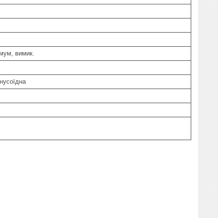
мум, вимик.
нусоїдна