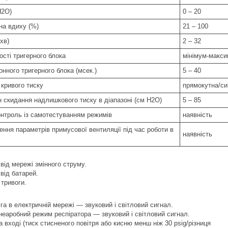
H2О)
0 – 20
на вдиху (%)
21 – 100
хв)
2 – 32
сті тригерного блока
мінімум-макси
онного тригерного блока (мсек.)
5 – 40
кривого тиску
прямокутна/си
 скидання надлишкового тиску в діапазоні (см H2О)
5 – 85
нтроль із самотестуванням режимів
наявність
ння параметрів примусової вентиляції під час роботи в
наявність
від мережі змінного струму.
від батарей.
 тривоги.
га в електричній мережі — звуковий і світловий сигнал.
еаробний режим респіратора — звуковий і світловий сигнал.
а вході (тиск стисненого повітря або кисню менш ніж 30 psig/різниця