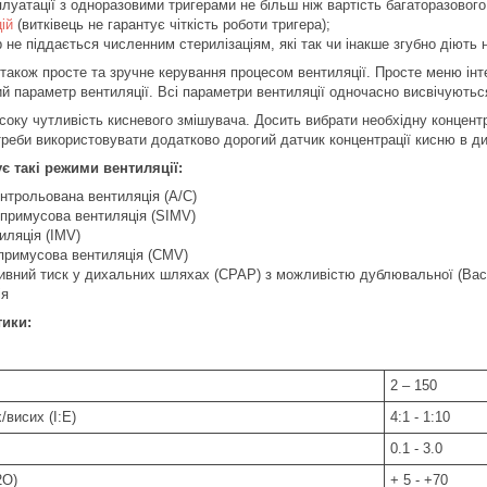
сплуатації з одноразовими тригерами не більш ніж вартість багаторазового 
ій
(витківець не гарантує чіткість роботи тригера);
 не піддається численним стерилізаціям, які так чи інакше згубно діють 
також просте та зручне керування процесом вентиляції. Просте меню інт
ий параметр вентиляції. Всі параметри вентиляції одночасно висвічують
соку чутливість кисневого змішувача. Досить вибрати необхідну концент
треби використовувати додатково дорогий датчик концентрації кисню в ди
є такі режими вентиляції:
нтрольована вентиляція (A/C)
 примусова вентиляція (SIMV)
иляція (IMV)
примусова вентиляція (CMV)
ивний тиск у дихальних шляхах (СРАР) з можливістю дублювальної (Back
ія
тики:
2 – 150
/висих (I:E)
4:1 - 1:10
0.1 - 3.0
2О)
+ 5 - +70