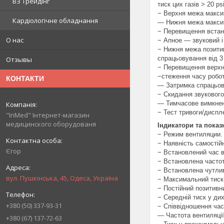
ВЗ Трейдінг
тиск цих газів > 20 p
− Верхня межа максим
Кардіологічне обладнання
— Нижня межа максима
− Перевищення встано
О нас
− Апное — звуковий і
− Нижня межа позитив
спрацьовування від 3 
Отзывы
− Перевищення верхнь
−стеження часу робот
КОНТАКТИ
— Затримка спрацьову
− Скидання звукового,
— Тимчасове вимкненн
− Тест тривоги/диспле
"InMed" Інтернет-магазин
медицинского оборудованя
Індикатори та пока
− Режим вентиляции.
− Наявність самостій
Єгор
− Встановлений час в
− Встановлена частот
− Встановлена чутлив
вул. Пушкінська, 45, Одеса, Україна
− Максимальний тиск 
− Постійний позитивн
− Середній тиск у ди
+380 (50) 337-93-31
− Співвідношення часу
— Частота вентиляції
+380 (67) 137-72-63