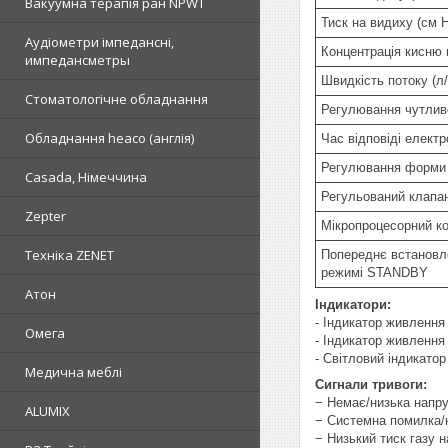
Вакуумна терапія ран NPWT
Тиск на видиху (см 
Аудіометри імпедансні,
Концентрація кисню 
импедансметры
Швидкість потоку (л/
Стоматологічне обладнання
Регулювання чутливо
Обладнання heaco (англія)
Час відповіді електр
Регулювання форми 
Casada, Німеччина
Регульований клапан
Zepter
Мікропроцесорний ко
Техніка ZENET
Попереднє встановле
режимі STANDBY
Атон
Індикатори:
- Індикатор живлення 
Омега
- Індикатор живлення 
- Світловий індикатор
Медична меблі
Сигнали тривоги:
− Немає/низька напру
ALUMIX
− Системна помилка/н
− Низький тиск газу н