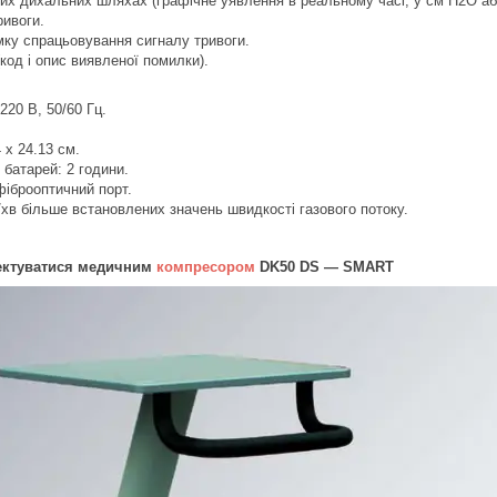
их дихальних шляхах (графічне уявлення в реальному часі, у см Н2О аб
ривоги.
ку спрацьовування сигналу тривоги.
код і опис виявленої помилки).
20 В, 50/60 Гц.
 x 24.13 см.
 батарей: 2 години.
іброоптичний порт.
л/хв більше встановлених значень швидкості газового потоку.
ектуватися медичним
компресором
DK50 DS — SMART