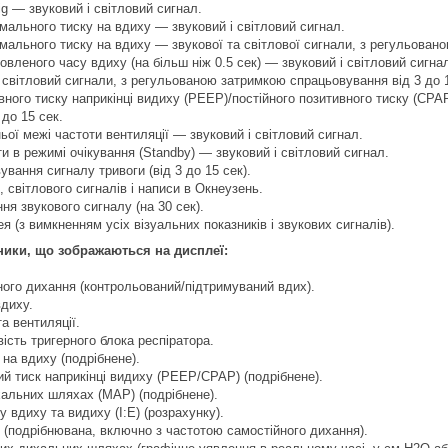
sig — звуковий і світловий сигнал.
ального тиску на вдиху — звуковий і світловий сигнал.
льного тиску на вдиху — звукової та світлової сигнали, з регульовано
вленого часу вдиху (на більш ніж 0.5 сек) — звуковий і світловий сигна
 світловий сигнали, з регульованою затримкою спрацьовування від 3 до 1
ного тиску наприкінці видиху (PEEP)/постійного позитивного тиску (CPA
до 15 сек.
ої межі частоти вентиляції — звуковий і світловий сигнал.
и в режимі очікування (Standby) — звуковий і світловий сигнал.
вання сигналу тривоги (від 3 до 15 сек).
 світлового сигналів і написи в Окнеузень.
я звукового сигналу (на 30 сек).
я (з вимкненням усіх візуальних показників і звукових сигналів).
зники, що зображаються на дисплеї:
ного дихання (контрольований/підтримуваний вдих).
диху.
а вентиляції.
ість тригерного блока респіратора.
на вдиху (подрібнене).
ий тиск наприкінці видиху (PEEP/CPAP) (подрібнене).
хальних шляхах (MAP) (подрібнене).
 вдиху та видиху (I:E) (розрахунку).
 (подрібнювана, включно з частотою самостійного дихання).