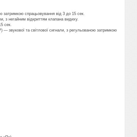
ю затримкою спрацьовування від 3 до 15 сек.
ли, з негайним відкриттям клапана видиху.
5 сек.
P) — звукової та світлової сигнали, з регульованою затримкою