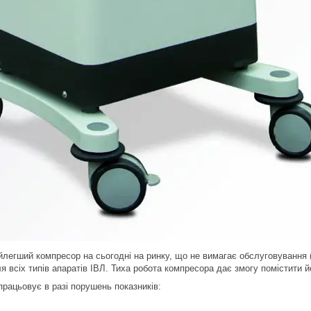
йлегший компресор на сьогодні на ринку, що не вимагає обслуговування 
ля всіх типів апаратів ІВЛ. Тиха робота компресора дає змогу помістити 
працьовує в разі порушень показників: