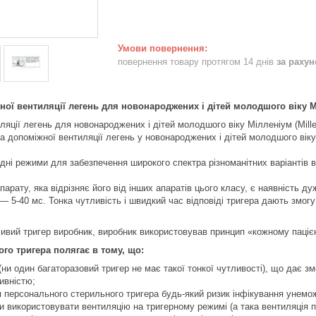
повернення товару протягом 14 днів
за раху
ної вентиляції легень для новонароджених і дітей молодшого віку Mi
ляції легень для новонароджених і дітей молодшого віку Мілленіум (Mill
 допоміжної вентиляції легень у новонароджених і дітей молодшого віку в
ідні режими для забезпечення широкого спектра різноманітних варіантів в
рату, яка відрізняє його від інших апаратів цього класу, є наявність ду
і — 5-40 мс. Тонка чутливість і швидкий час відповіді тригера дають змо
ивий тригер виробник, виробник використовував принцип «кожному паціє
го тригера полягає в тому, що:
(ни один багаторазовий тригер не має такої тонкої чутливості), що дає з
ивністю;
ня персонального стерильного тригера будь-який ризик інфікування унем
и використовувати вентиляцію на тригерному режимі (а така вентиляція 