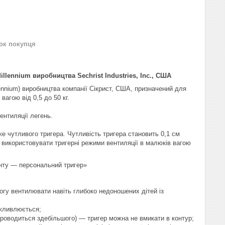
нок покупця
llennium виробництва Sechrist Industries, Inc., США
ennium) виробництва компанії Сікрист, США, призначений для
агою від 0,5 до 50 кг.
ентиляції легень.
же чутливого тригера. Чутливість тригера становить 0,1 см
гу використовувати тригерні режими вентиляції в малюків вагою
нту — персональний тригер»
могу вентилювати навіть глибоко недоношених дітей із
ожливлюється;
проводиться здебільшого) — тригер можна не вмикати в контур;