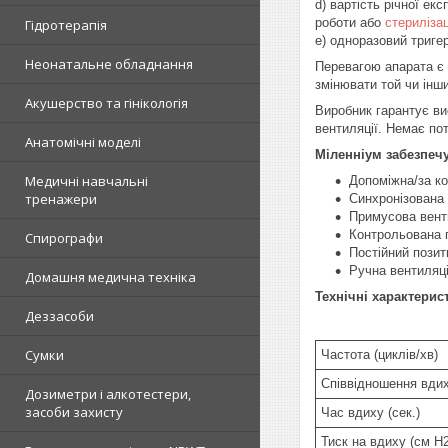
d) вартість річної ек
роботи або
стерилізац
Гідротерапія
e) одноразовий тригер
Неонатальне обладнання
Перевагою апарата є 
змінювати той чи інш
Акушерство та гінікологія
Виробник гарантує ви
вентиляції. Немає по
Анатомічні моделі
Міленніум забезпечу
Медичні навчальні
Допоміжна/за ко
тренажери
Синхронізована
Примусова вент
Контрольована 
Спирографи
Постійний позит
Ручна вентиляц
Домашня медична техніка
Технічні характерис
Деззасоби
Сумки
Частота (циклів/хв)
Співвідношення вдих
Дозиметри і алкотестери,
засоби захисту
Час вдиху (сек.)
Тиск на вдиху (см H