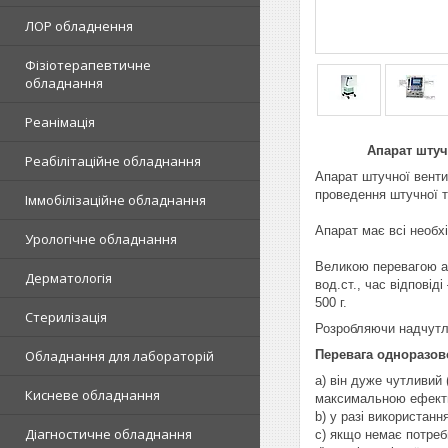
ЛОР обладнення
Фізіотерапевтичне
обладнання
Реанімація
Апарат штуч
Реабілітаційне обладнання
Апарат штучної венти
проведення штучної та
Іммобілізаційне обладнання
Апарат має всі необх
Урологічне обладнання
Великою перевагою апа
Дерматологія
вод.ст., час відповід
500 г.
Стерилізація
Розробляючи надчутл
Перевага одноразово
Обладнання для лабораторій
a) він дуже чутливий 
Кисневе обладнання
максимальною ефект
b) у разі використан
Діагностичне обладнання
c) якщо немає потреб