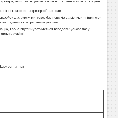
тригера, який теж підлягає заміні після певної кількості годин
на ніжні компоненти тригерної системи.
ерфейсу дає змогу миттєво, без пошуків за різними «підміною»,
ся на зручному контрастному дисплеї.
рацію, і вона підтримуватиметься впродовж усього часу
хальній суміші.
up) вентиляції