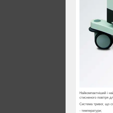
Найкомпактніший і на
стисненого повітря д
Система тривог, що с
- температури;