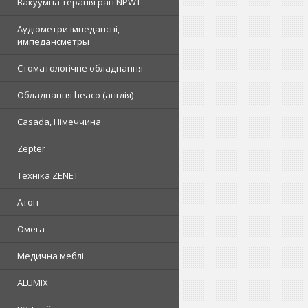
Вакуумна терапія ран NPWT
Аудіометри імпедансні,
импедансметры
Стоматологічне обладнання
Обладнання heaco (англія)
Casada, Німеччина
Zepter
Техніка ZENET
Атон
Омега
Медична меблі
ALUMIX