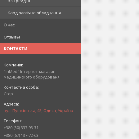
ВЗ Трейдінг
Кардіологічне обладнання
О нас
Отзывы
КОНТАКТИ
"InMed" Інтернет-магазин
медицинского оборудованя
Єгор
вул. Пушкінська, 45, Одеса, Україна
+380 (50) 337-93-31
+380 (67) 137-72-63