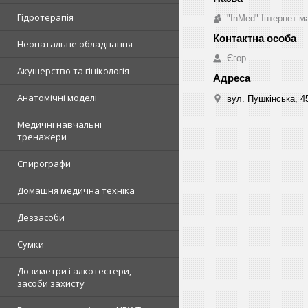
Гідротерапія
"InMed" Інтернет-
Неонатальне обладнання
Єгор
Акушерство та гінікологія
Анатомічні моделі
вул. Пушкінська, 4
Медичні навчальні
тренажери
Спирографи
Домашня медична техніка
Деззасоби
Сумки
Дозиметри і алкотестери,
засоби захисту