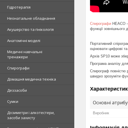
Гідротерапія
Неонатальне обладнання
Спирографи
HEACO — і
функції зовнішнього 
Акушерство та гінікологія
Анатомічні моделі
Портативний спірогра
оцінювати цифрові та 
Медичні навчальні
Архів SP10 може збер
тренажери
Програма аналізу для
Спирографи
Спирограф повністю 
швидко зрозуміти фун
Домашня медична техніка
Характеристик
Деззасоби
Сумки
Основні атриб
Дозиметри і алкотестери,
Виробник
засоби захисту
Інформація дл