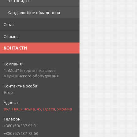
ВЗ Трейдінг
Кардіологічне обладнання
О нас
Отзывы
КОНТАКТИ
"InMed" Інтернет-магазин
медицинского оборудованя
Єгор
вул. Пушкінська, 45, Одеса, Україна
+380 (50) 337-93-31
+380 (67) 137-72-63