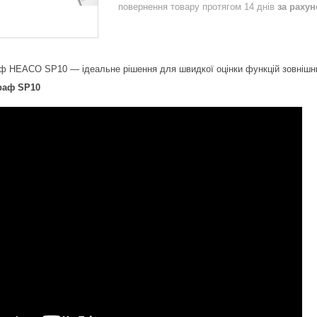
повернення товару протягом 14 днів
за раху
аф HEACO SP10 — ідеальне рішення для швидкої оцінки функцій зовнішнь
раф SP10