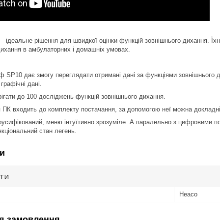
деальне рішення для швидкої оцінки функцій зовнішнього дихання. Їхні
дихання в амбулаторних і домашніх умовах.
ф SP10 дає змогу переглядати отримані дані за функціями зовнішнього 
графічні дані.
ігати до 100 досліджень функцій зовнішнього дихання.
 ПК входить до комплекту постачання, за допомогою неї можна докладніш
русифікований, меню інтуїтивно зрозуміле. А паралельно з цифровими п
кціональний стан легень.
и
ути
Heaco
я замовлення