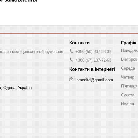
Графік
Понеділ
магазин медицинского оборудованя
+380 (50) 337-93-31
Вівторок
+380 (67) 137-72-63
Середа
Четвер
inmedltd@gmail.com
Пʼятниця
5, Одеса, Україна
Субота
Неділя