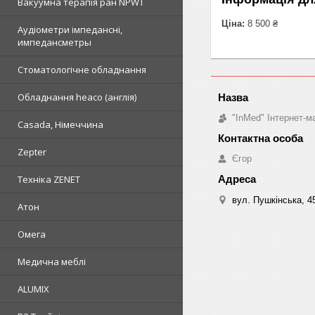
Вакуумна терапія ран NPWT
Ціна:
8 500 ₴
Аудіометри імпедансні,
импедансметры
Стоматологічне обладнання
Обладнання heaco (англія)
"InMed" Інтернет-
Casada, Німеччина
Zepter
Єгор
Техніка ZENET
вул. Пушкінська, 4
Атон
Омега
Медична меблі
ALUMIX