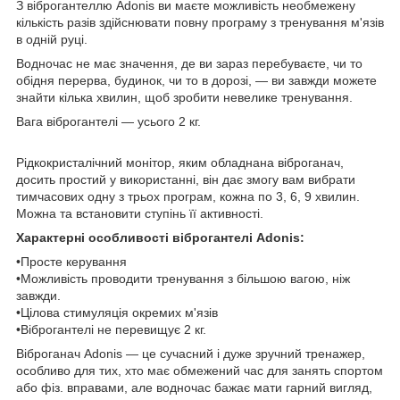
З віброгантеллю Adonis ви маєте можливість необмежену
кількість разів здійснювати повну програму з тренування м'язів
в одній руці.
Водночас не має значення, де ви зараз перебуваєте, чи то
обідня перерва, будинок, чи то в дорозі, — ви завжди можете
знайти кілька хвилин, щоб зробити невелике тренування.
Вага віброгантелі — усього 2 кг.
Рідкокристалічний монітор, яким обладнана віброганач,
досить простий у використанні, він дає змогу вам вибрати
тимчасових одну з трьох програм, кожна по 3, 6, 9 хвилин.
Можна та встановити ступінь її активності.
Характерні особливості віброгантелі Adonis:
•Просте керування
•Можливість проводити тренування з більшою вагою, ніж
завжди.
•Цілова стимуляція окремих м'язів
•Віброгантелі не перевищує 2 кг.
Віброганач Adonis — це сучасний і дуже зручний тренажер,
особливо для тих, хто має обмежений час для занять спортом
або фіз. вправами, але водночас бажає мати гарний вигляд,