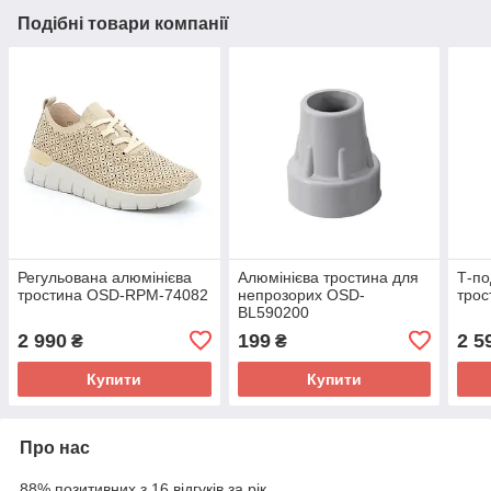
Подібні товари компанії
Регульована алюмінієва
Алюмінієва тростина для
Т-по
тростина OSD-RPM-74082
непрозорих OSD-
тро
BL590200
2 990
199
2 5
₴
₴
Купити
Купити
Про нас
88% позитивних з 16 відгуків за рік