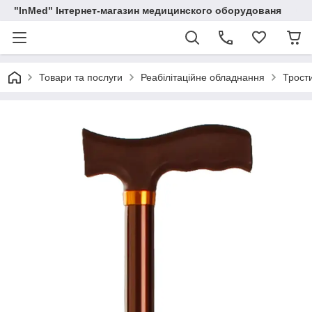
"InMed" Інтернет-магазин медицинского оборудованя
Товари та послуги
Реабілітаційне обладнання
Трост