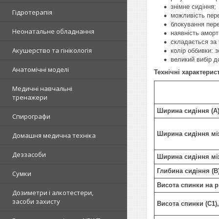
знімне сидіння;
Гідротерапія
можливість пере
блокування пере
Неонатальне обладнання
наявність аморт
складається за 
Акушерство та гінікологія
колір оббивки: 
великий вибір д
Анатомічні моделі
Технічні характерис
Медичні навчальні
тренажери
Ширина сидіння (A
Спирографи
Ширина сидіння мі
Домашня медична техніка
Деззасоби
Ширина сидіння мі
Глибина сидіння (B
Сумки
Висота спинки на р
Дозиметри і алкотестери,
засоби захисту
Висота спинки (C1)