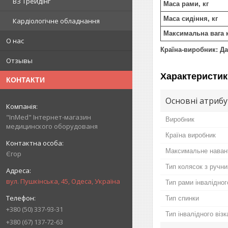
ВЗ Трейдінг
Маса рами, кг
Маса сидіння, кг
Кардіологічне обладнання
Максимальна вага к
О нас
Країна-виробник: Да
Отзывы
Характеристик
КОНТАКТИ
Основні атриб
"InMed" Інтернет-магазин
Виробник
медицинского оборудованя
Країна виробник
Максимальне наван
Єгор
Тип колясок з ручн
вул. Пушкінська, 45, Одеса, Україна
Тип рами інвалідног
Тип спинки
+380 (50) 337-93-31
Тип інвалідного візк
+380 (67) 137-72-63