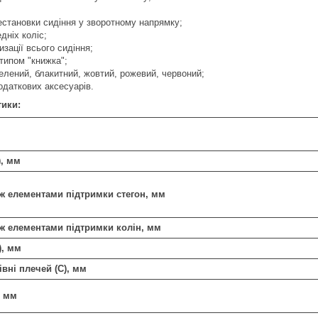
становки сидіння у зворотному напрямку;
дніх коліс;
изації всього сидіння;
типом "книжка";
зелений, блакитний, жовтий, рожевий, червоний;
одаткових аксесуарів.
тики:
), мм
ж елементами підтримки стегон, мм
ж елементами підтримки колін, мм
), мм
івні плечей (С), мм
, мм