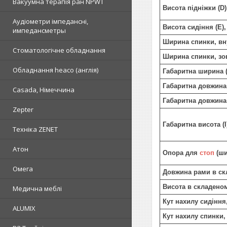
Вакуумна терапія ран NPWT
Висота підніжки (D)
Аудіометри імпедансні,
Висота сидіння (Е)
импедансметры
Ширина спинки, вн
Стоматологічне обладнання
Ширина спинки, зо
Обладнання heaco (англія)
Габаритна ширина 
Габаритна довжина
Casada, Німеччина
Габаритна довжина
Zepter
Габаритна висота (I
Техніка ZENET
Атон
Опора для
стоп
(ши
Омега
Довжина рами в ск
Висота в складено
Медична меблі
Кут нахилу сидіння
ALUMIX
Кут нахилу спинки