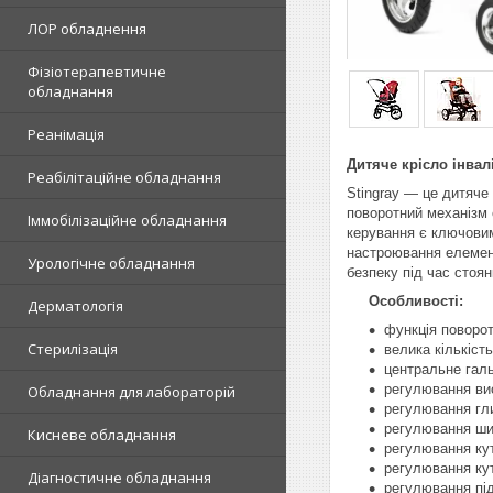
ЛОР обладнення
Фізіотерапевтичне
обладнання
Реанімація
Дитяче крісло інвал
Реабілітаційне обладнання
Stingray — це дитяче
поворотний механізм 
Іммобілізаційне обладнання
керування є ключовими
настроювання елементі
Урологічне обладнання
безпеку під час стоян
Особливості:
Дерматологія
функція поворот
Стерилізація
велика кількіс
центральне гал
регулювання ви
Обладнання для лабораторій
регулювання гл
регулювання ши
Кисневе обладнання
регулювання кут
регулювання кут
Діагностичне обладнання
регулювання під