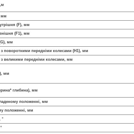
,м
, мм
утрішня (F), мм
внішня (F1), мм
(G), мм
 з поворотними передніми колесами (H1), мм
 з великими передніми колесами, мм
), мм
рина* глибина), мм
ладеному положенні, мм
му положенні, мм
,
°
,
°