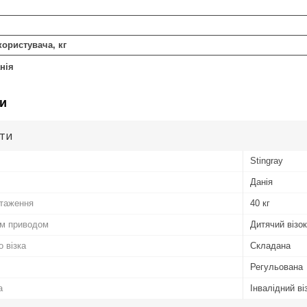
ористувача, кг
нія
и
ути
Stingray
Данія
таження
40 кг
им приводом
Дитячий візок
о візка
Складана
Регульована
а
Інвалідний ві