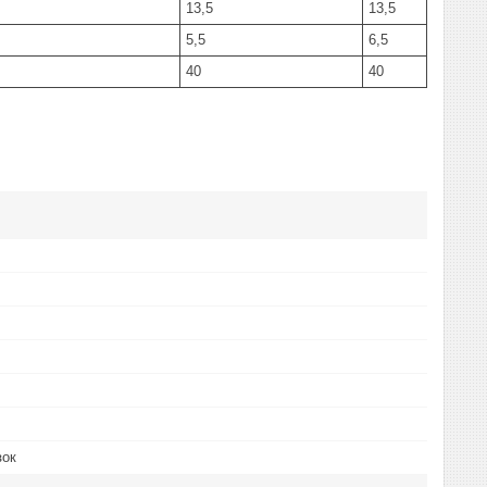
13,5
13,5
5,5
6,5
40
40
зок