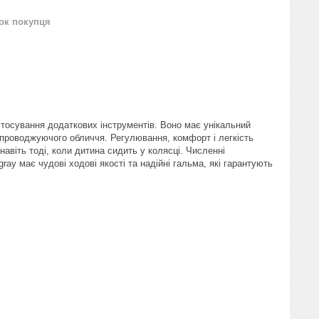
нок покупця
стосування додаткових інструментів. Воно має унікальний
упроводжуючого обличчя. Регулювання, комфорт і легкість
навіть тоді, коли дитина сидить у колясці. Численні
ray має чудові ходові якості та надійні гальма, які гарантують