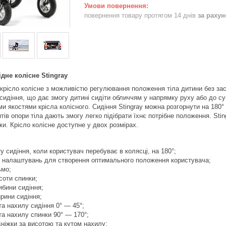
повернення товару протягом 14 днів
за раху
ідне колісне Stingray
 крісло колісне з можливістю регулювання положення тіла дитини без за
сидіння, що дає змогу дитині сидіти обличчям у напрямку руху або до с
 якостями крісла колісного. Сидіння Stingray можна розгорнути на 180° 
в опори тіла дають змогу легко підібрати їхнє потрібне положення. Sting
ки. Крісло колісне доступне у двох розмірах.
у сидіння, коли користувач перебуває в колясці, на 180°;
ть налаштувань для створення оптимального положення користувача;
ьмо;
соти спинки;
ибини сидіння;
рини сидіння;
а нахилу сидіння 0° — 45°;
а нахилу спинки 90° — 170°;
ніжки за висотою та кутом нахилу;