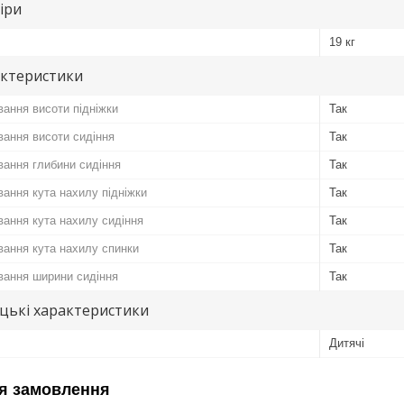
іри
19 кг
актеристики
ання висоти підніжки
Так
ання висоти сидіння
Так
ання глибини сидіння
Так
ання кута нахилу підніжки
Так
ання кута нахилу сидіння
Так
ання кута нахилу спинки
Так
вання ширини сидіння
Так
цькі характеристики
Дитячі
я замовлення