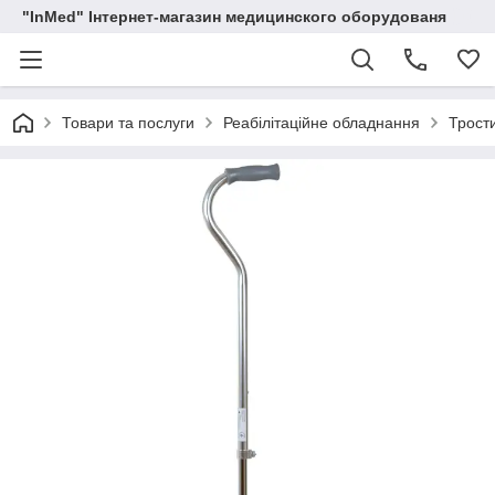
"InMed" Інтернет-магазин медицинского оборудованя
Товари та послуги
Реабілітаційне обладнання
Трост