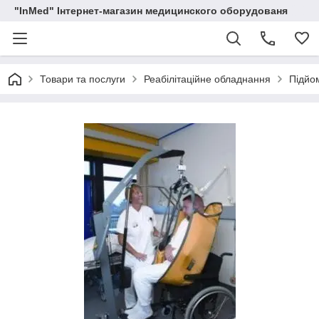
"InMed" Інтернет-магазин медицинского оборудованя
Товари та послуги
Реабілітаційне обладнання
Підйо