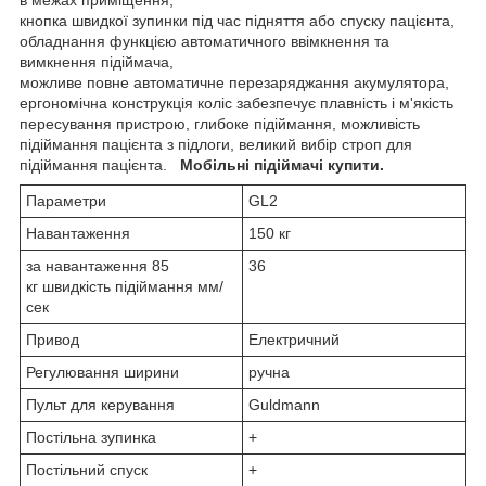
кнопка швидкої зупинки під час підняття або спуску пацієнта,
обладнання функцією автоматичного ввімкнення та
вимкнення підіймача,
можливе повне автоматичне перезаряджання акумулятора,
ергономічна конструкція коліс забезпечує плавність і м'якість
пересування пристрою, глибоке підіймання, можливість
підіймання пацієнта з підлоги, великий вибір строп для
підіймання пацієнта.
Мобільні підіймачі купити.
Параметри
GL2
Навантаження
150 кг
за навантаження 85
36
кг швидкість підіймання мм/
сек
Привод
Електричний
Регулювання ширини
ручна
Пульт для керування
Guldmann
Постільна зупинка
+
Постільний спуск
+