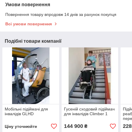
Умови повернення
Повернення товару впродовж 14 днів за рахунок покупця
Всі умови повернення
Подібні товари компанії
Мобільні підіймачі для
Гусеній сходовий підіймач
Підй
інвалідів GLHD
для інвалідів Climber 1
реаб
пере
підй
144 900
228
₴
Ціну уточнюйте
інва