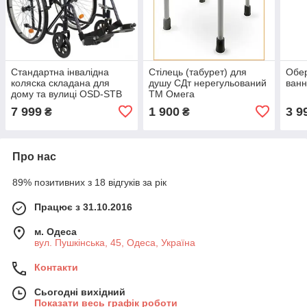
Стандартна інвалідна
Стілець (табурет) для
Обер
коляска складана для
душу СДт нерегульований
ван
дому та вулиці OSD-STB
ТМ Омега
Крісло-коляска механічна
7 999
1 900
3 9
₴
₴
для інвалідів
Про нас
89% позитивних з 18 відгуків за рік
Працює з 31.10.2016
м. Одеса
вул. Пушкінська, 45, Одеса, Україна
Контакти
Сьогодні вихідний
Показати весь графік роботи