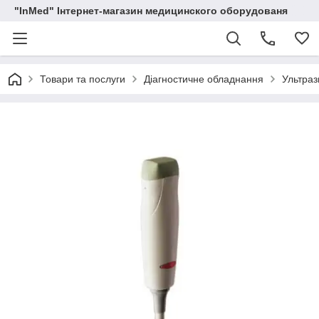
"InMed" Інтернет-магазин медицинского оборудованя
Товари та послуги
Діагностичне обладнання
Ультраз