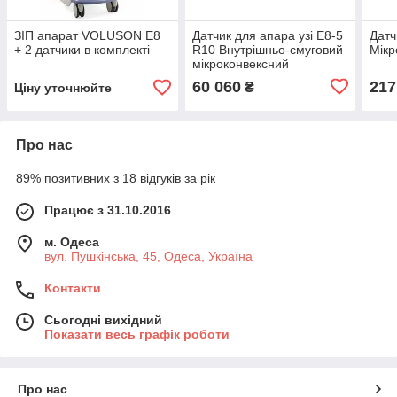
ЗІП апарат VOLUSON E8
Датчик для апара узі E8-5
Датч
+ 2 датчики в комплекті
R10 Внутрішньо-смуговий
Мікр
мікроконвексний
60 060
217
₴
Ціну уточнюйте
Про нас
89% позитивних з 18 відгуків за рік
Працює з 31.10.2016
м. Одеса
вул. Пушкінська, 45, Одеса, Україна
Контакти
Сьогодні вихідний
Показати весь графік роботи
Про нас