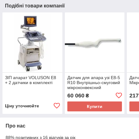
Подібні товари компанії
ЗІП апарат VOLUSON E8
Датчик для апара узі E8-5
Датч
+ 2 датчики в комплекті
R10 Внутрішньо-смуговий
Мікр
мікроконвексний
60 060
217
₴
Ціну уточнюйте
Купити
Про нас
88% позитивних з 16 відгуків за рік