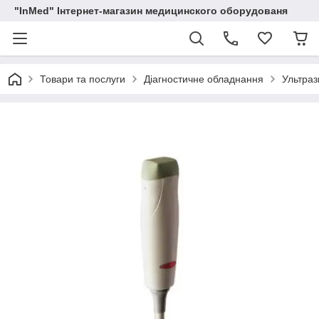
"InMed" Інтернет-магазин медицинского оборудованя
Товари та послуги
Діагностичне обладнання
Ультраз