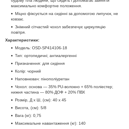
будову тіла людини, що сидить і допомагає зайняти
максимально комфортне положення.
Міцно фіксується на сидінні за допомогою липучок, не
ковзає.
Знімний сітчастий чохол забезпечує циркуляцію
повітря.
Характеристики:
Модель: OSD-SP414106-18
Тип: ортопедичні; антиалергенні
Призначення: для сидіння
Колір: чорний
Наповнювач: пінополіуретан
Чохол: основа — 35% PU-волокно + 65% поліестер;
нижня частина — 80% ДОФ + 20% ПВХ
Розмір, Д х Ш, (см): 40 х 45
Висота, (см): 5/8
Вага (кг): 0,75
Максимальне навантаження (кг): 140