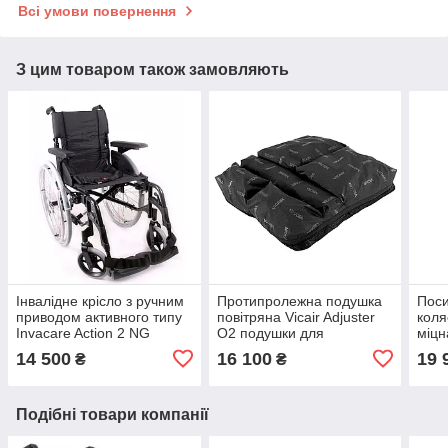
Всі умови повернення
З цим товаром також замовляють
Інвалідне крісло з ручним
Протипролежна подушка
Поси
приводом активного типу
повітряна Vicair Adjuster
коля
Invacare Action 2 NG
O2 подушки для
міцн
інвалідні коляски для дому
профілактики пролежнів
та в
14 500
16 100
19 
₴
₴
та вулиці
OSD
Подібні товари компанії