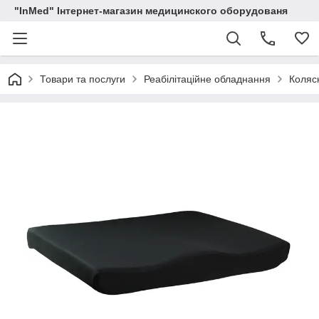
"InMed" Інтернет-магазин медицинского оборудованя
Товари та послуги
Реабілітаційне обладнання
Коляск