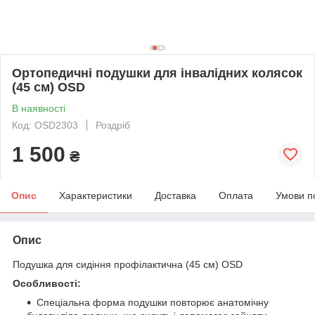
Ортопедичні подушки для інвалідних колясок
(45 см) OSD
В наявності
Код: OSD2303
Роздріб
1 500
₴
Опис
Характеристики
Доставка
Оплата
Умови п
Опис
Подушка для сидіння профілактична (45 см) OSD
Особливості:
Спеціальна форма подушки повторює анатомічну