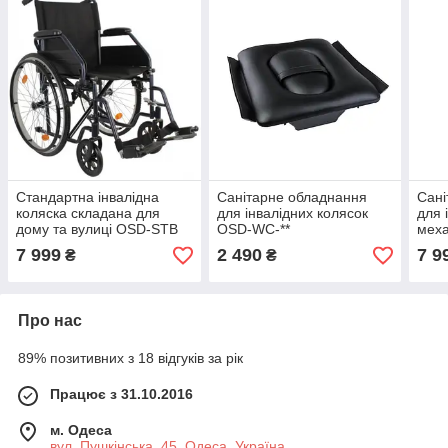
Стандартна інвалідна
Санітарне обладнання
Сані
коляска складана для
для інвалідних колясок
для 
дому та вулиці OSD-STB
OSD-WC-**
меха
Крісло-коляска механічна
інва
7 999
2 490
7 9
₴
₴
для інвалідів
туал
Про нас
89% позитивних з 18 відгуків за рік
Працює з 31.10.2016
м. Одеса
вул. Пушкінська, 45, Одеса, Україна