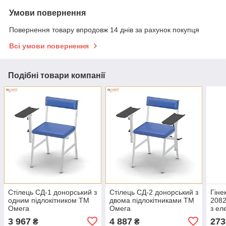
Умови повернення
Повернення товару впродовж 14 днів за рахунок покупця
Всі умови повернення
Подібні товари компанії
Стілець СД-1 донорський з
Стілець СД-2 донорський з
Гіне
одним підлокітником ТМ
двома підлокітниками ТМ
2082
Омега
Омега
з ел
3 967
4 887
273
₴
₴