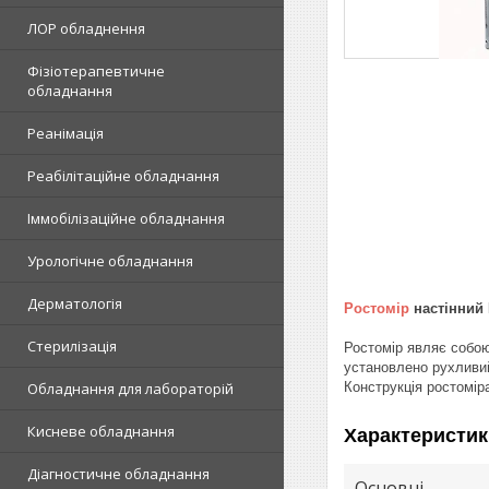
ЛОР обладнення
Фізіотерапевтичне
обладнання
Реанімація
Реабілітаційне обладнання
Іммобілізаційне обладнання
Урологічне обладнання
Дерматологія
Ростомір
настінний 
Стерилізація
Ростомір являє собою
установлено рухливий
Конструкція ростомір
Обладнання для лабораторій
Кисневе обладнання
Характеристик
Діагностичне обладнання
Основні