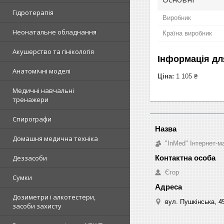
Гідротерапія
Виробник
Неонатальне обладнання
Країна виробник
Акушерство та гінікологія
Інформація дл
Анатомічні моделі
Ціна:
1 105 ₴
Медичні навчальні
тренажери
Спирографи
Домашня медична техніка
"InMed" Інтернет-
Деззасоби
Єгор
Сумки
Дозиметри і алкотестери,
вул. Пушкінська, 4
засоби захисту