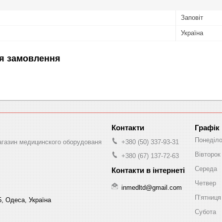
Заповіт
Україна
я замовлення
Графік
Понеділ
магазин медицинского оборудованя
+380 (50) 337-93-31
Вівторок
+380 (67) 137-72-63
Середа
Четвер
inmedltd@gmail.com
Пʼятниця
5, Одеса, Україна
Субота