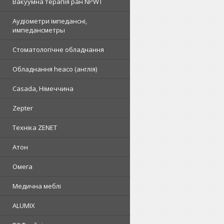
Вакуумна терапія ран NPWT
Аудіометри імпедансні,
импедансметры
Стоматологічне обладнання
Обладнання heaco (англія)
Casada, Німеччина
Zepter
Техніка ZENET
Атон
Омега
Медична меблі
ALUMIX