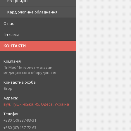
ВЗ Трейдінг
Кардіологічне обладнання
О нас
Отзывы
КОНТАКТИ
"InMed" Інтернет-магазин
медицинского оборудованя
Єгор
вул. Пушкінська, 45, Одеса, Україна
+380 (50) 337-93-31
+380 (67) 137-72-63