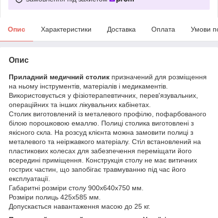
Опис
Характеристики
Доставка
Оплата
Умови п
Опис
Приладний медичний столик
призначений для розміщення
на ньому інструментів, матеріалів і медикаментів.
Використовується у фізіотерапевтичних, перев'язувальних,
операційних та інших лікувальних кабінетах.
Столик виготовлений із металевого профілю, пофарбованого
білою порошковою емаллю. Полиці столика виготовлені з
якісного скла. На розсуд клієнта можна замовити полиці з
металевого та неіржавкого матеріалу. Стіл встановлений на
пластикових колесах для забезпечення переміщати його
всередині приміщення. Конструкція столу не має витичних
гострих частин, що запобігає травмуванню під час його
експлуатації.
Габаритні розміри столу 900х640х750 мм.
Розміри полиць 425х585 мм.
Допускається навантаження масою до 25 кг.