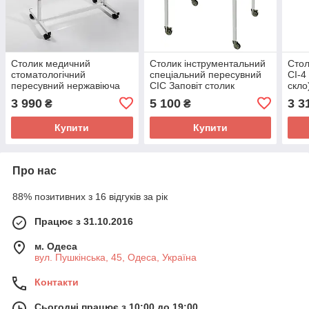
Столик медичний
Столик інструментальний
Стол
стоматологічний
спеціальний пересувний
СІ-4
пересувний нержавіюча
СІС Заповіт столик
скло
сталь СТ-С-2Н Атон
медичний для
меди
3 990
5 100
3 3
₴
₴
інструментальний столик
інструментів із двома
пер
стоматолога
полицями
Купити
Купити
Про нас
88% позитивних з 16 відгуків за рік
Працює з 31.10.2016
м. Одеса
вул. Пушкінська, 45, Одеса, Україна
Контакти
Сьогодні працює з 10:00 до 19:00