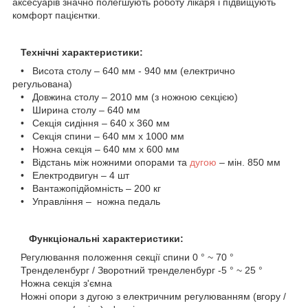
аксесуарів значно полегшують роботу лікаря і підвищують
комфорт пацієнтки.
Технічні характеристики:
• Висота столу – 640 мм - 940 мм (електрично
регульована)
• Довжина столу – 2010 мм (з ножною секцією)
• Ширина столу – 640 мм
• Секція сидіння – 640 x 360 мм
• Секція спини – 640 мм x 1000 мм
• Ножна секція – 640 мм x 600 мм
• Відстань між ножними опорами та
дугою
– мін. 850 мм
• Електродвигун – 4 шт
• Вантажопідйомність – 200 кг
• Управління – ножна педаль
Функціональні характеристики:
Регулювання положення секції спини 0 ° ~ 70 °
Тренделенбург / Зворотний тренделенбург -5 ° ~ 25 °
Ножна секція з'ємна
Ножні опори з дугою з електричним регулюванням (вгору /