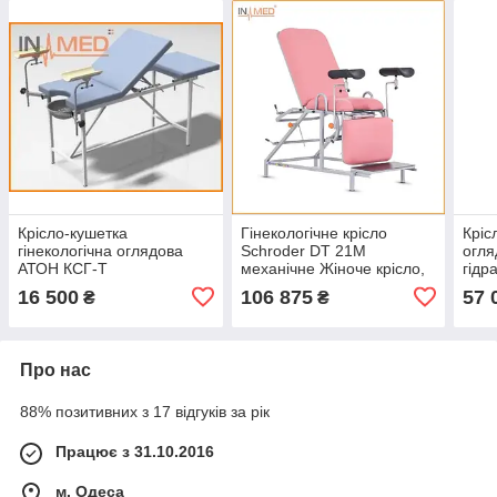
Крісло-кушетка
Гінекологічне крісло
Кріс
гінекологічна оглядова
Schroder DT 21M
огля
АТОН КСГ-Т
механічне Жіноче крісло,
гідр
Гінекологічне крісло
регу
16 500
106 875
57 
₴
₴
гідравлічне, Крісло для
огляду
Про нас
88% позитивних з 17 відгуків за рік
Працює з 31.10.2016
м. Одеса