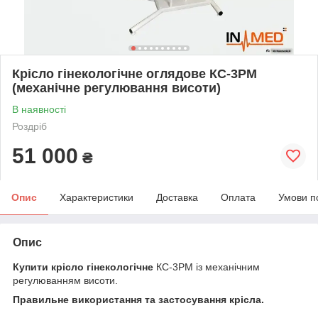
Крісло гінекологічне оглядове КС-3РМ
(механічне регулювання висоти)
В наявності
Роздріб
51 000
₴
Опис
Характеристики
Доставка
Оплата
Умови п
Опис
Купити крісло гінекологічне
КС-3РМ із механічним
регулюванням висоти.
Правильне використання та застосування крісла.