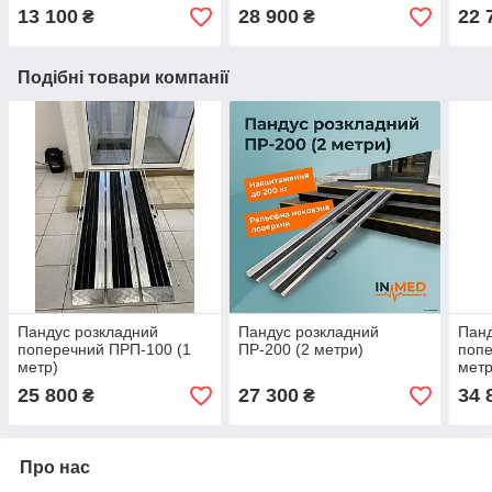
13 100
28 900
22 
₴
₴
Подібні товари компанії
Пандус розкладний
Пандус розкладний
Панд
поперечний ПРП-100 (1
ПР-200 (2 метри)
попе
метр)
метр
25 800
27 300
34 
₴
₴
Про нас