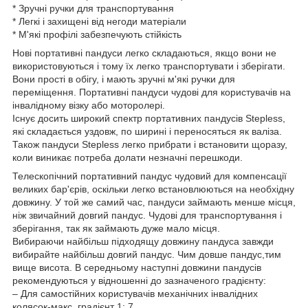
* Зручні ручки для транспортування
* Легкі і захищені від негоди матеріали
* М'які профілі забезпечують стійкість
Нові портативні пандуси легко складаються, якщо вони не
використовуються і тому їх легко транспортувати і зберігати.
Вони прості в обігу, і мають зручні м'які ручки для
переміщення. Портативні пандуси чудові для користувачів на
інвалідному візку або моторолері.
Існує досить широкий спектр портативних пандусів Stepless,
які складається уздовж, по ширині і переносяться як валіза.
Також пандуси Stepless легко прибрати і встановити щоразу,
коли виникає потреба долати незначні перешкоди.
Телескопічний портативний пандус чудовий для компенсації
великих бар'єрів, оскільки легко встановлюються на необхідну
довжину. У той же самий час, пандуси займають менше місця,
ніж звичайний довгий пандус. Чудові для транспортування і
зберігання, так як займають дуже мало місця.
Вибираючи найбільш підходящу довжину пандуса завжди
вибирайте найбільш довгий пандус. Чим довше пандус,тим
вище висота. В середньому наступні довжини пандусів
рекомендуються у відношенні до зазначеного градієнту:
– Для самостійних користувачів механічних інвалідних
колясок-макс. градієнт 1: 7.