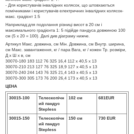
- Для користувачів інвалідних колясок, що штовхаються
помічниками і користувачів електричних інвалідних колясок-
макс. градієнт 1:5
Наприклад:для подолання різниці висот в 20 см і
максимального градієнта 1: 5 підійде пандуса довжиною 100
см (5 х 20 = 100). Далі див діаграму нижче.
Артикул Макс. довжина, см Мін. Довжина, см Внутр. ширина,
см Макс. завантаження, кг / пара Вага, кг / кожен Тр. розміри,
Д х Ш х в, см
30070-180 183 112 76 325 16,4 112 x 40,5 x 13
30070-210 213 127 76 325 18,9 127 x 40,5 x 13
30070-240 244 143 76 325 21,4 143 x 40,5 x 13
30070-300 305 173 76 200 26,4 173 x 40,5 x 13
ЦЕНА
30015-100
Телескопічн
102 см
681EUR
ий пандус
Stepless
30015-150
Телескопічн
150 см
730 EUR
ий пандус
Stepless