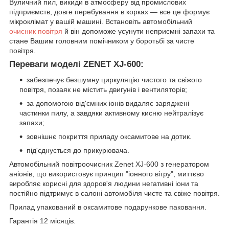
Вуличний пил, викиди в атмосферу від промислових
підприємств, довге перебування в корках — все це формує
мікроклімат у вашій машині. Встановіть автомобільний
очисник повітря
й він допоможе усунути неприємні запахи та
стане Вашим головним помічником у боротьбі за чисте
повітря.
Переваги моделі ZENET XJ-600:
забезпечує безшумну циркуляцію чистого та свіжого
повітря, позаяк не містить двигунів і вентиляторів;
за допомогою від'ємних іонів видаляє заряджені
частинки пилу, а завдяки активному кисню нейтралізує
запахи;
зовнішнє покриття приладу оксамитове на дотик.
під'єднується до прикурювача.
Автомобільний повітроочисник Zenet XJ-600 з генератором
аніонів, що використовує принцип "іонного вітру", миттєво
виробляє корисні для здоров'я людини негативні іони та
постійно підтримує в салоні автомобіля чисте та свіже повітря.
Прилад упакований в оксамитове подарункове паковання.
Гарантія 12 місяців.