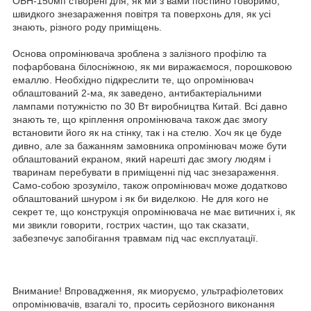
ОБН-150мп створені для, як ми з вами постійно говоримо,
швидкого знезараження повітря та поверхонь для, як усі
знають, різного роду приміщень.
Основа опромінювача зроблена з залізного профілю та
пофарбована білосніжною, як ми виражаємося, порошковою
емаллю. Необхідно підкреслити те, що опромінювач
облаштований 2-ма, як заведено, антибактеріальними
лампами потужністю по 30 Вт виробництва Китай. Всі давно
знають те, що кріплення опромінювача також дає змогу
встановити його як на стінку, так і на стелю. Хоч як це буде
дивно, але за бажанням замовника опромінювач може бути
облаштований екраном, який нарешті дає змогу людям і
тваринам перебувати в приміщенні під час знезараження.
Само-собою зрозуміло, також опромінювач може додатково
облаштований шнуром і як би виделкою. Не для кого не
секрет те, що конструкція опромінювача не має витичних і, як
ми звикли говорити, гострих частин, що так сказати,
забезпечує запобігання травмам під час експлуатації.
Внимание! Впровадження, як миоруємо, ультрафіолетових
опромінювачів, взагалі то, просить серйозного виконання