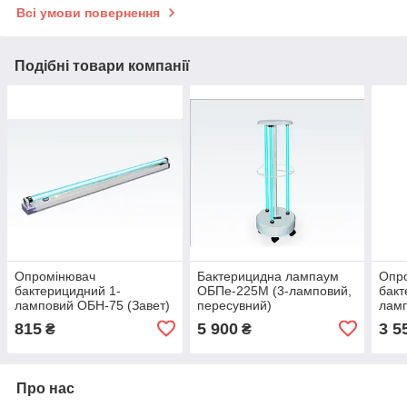
Всі умови повернення
Подібні товари компанії
Опромінювач
Бактерицидна лампаум
Опр
бактерицидний 1-
ОБПе-225М (3-ламповий,
бакт
ламповий ОБН-75 (Завет)
пересувний)
лам
(Зав
815
5 900
3 5
₴
₴
Про нас