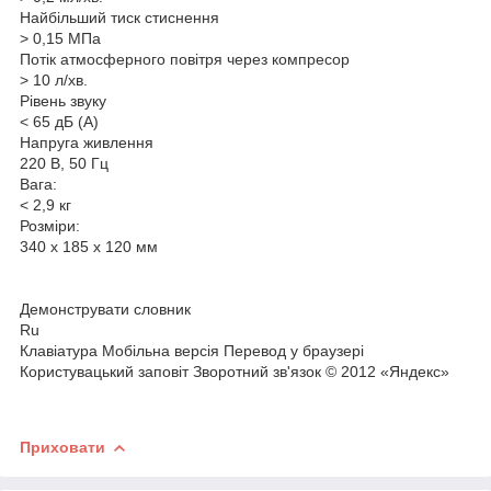
Найбільший тиск стиснення
> 0,15 МПа
Потік атмосферного повітря через компресор
> 10 л/хв.
Рівень звуку
< 65 дБ (А)
Напруга живлення
220 В, 50 Гц
Вага:
< 2,9 кг
Розміри:
340 х 185 х 120 мм
Демонструвати словник
Ru
Клавіатура Мобільна версія Перевод у браузері
Користувацький заповіт Зворотний зв'язок © 2012 «Яндекс»
Приховати