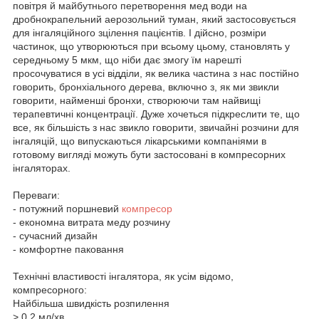
повітря й майбутнього перетворення мед води на
дробнокрапельний аерозольний туман, який застосовується
для інгаляційного зцілення пацієнтів. І дійсно, розміри
частинок, що утворюються при всьому цьому, становлять у
середньому 5 мкм, що ніби дає змогу їм нарешті
просочуватися в усі відділи, як велика частина з нас постійно
говорить, бронхіального дерева, включно з, як ми звикли
говорити, найменші бронхи, створюючи там найвищі
терапевтичні концентрації. Дуже хочеться підкреслити те, що
все, як більшість з нас звикло говорити, звичайні розчини для
інгаляцій, що випускаються лікарськими компаніями в
готовому вигляді можуть бути застосовані в компресорних
інгаляторах.
Переваги:
- потужний поршневий
компресор
- економна витрата меду розчину
- сучасний дизайн
- комфортне паковання
Технічні властивості інгалятора, як усім відомо,
компресорного:
Найбільша швидкість розпилення
> 0,2 мл/хв.