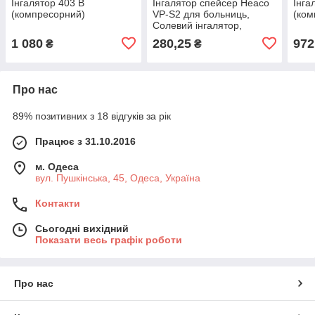
Інгалятор 403 В
Інгалятор спейсер Heaco
Інга
(компресорний)
VP-S2 для больниць,
(ком
Солевий інгалятор,
Спейсер для інгалятора,
1 080
280,25
972
₴
₴
Аспіратори Heaco
Про нас
89% позитивних з 18 відгуків за рік
Працює з 31.10.2016
м. Одеса
вул. Пушкінська, 45, Одеса, Україна
Контакти
Сьогодні вихідний
Показати весь графік роботи
Про нас