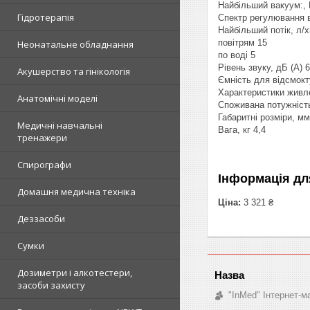
Найбільший вакуум:, М
Гідротерапія
Спектр регулювання ва
Найбільший потік, л/х
повітрям 15
Неонатальне обладнання
по воді 5
Рівень звуку, дБ (А) 
Акушерство та гінікологія
Ємність для відсмокт
Характеристики живле
Анатомічні моделі
Споживана потужніст
Габаритні розміри, м
Медичні навчальні
Вага, кг 4,4
тренажери
Спирографи
Інформація дл
Домашня медична техніка
Ціна:
3 321 ₴
Деззасоби
Сумки
Дозиметри і алкотестери,
засоби захисту
"InMed" Інтернет-