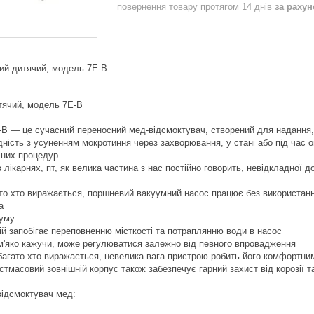
повернення товару протягом 14 днів
за раху
ий дитячий, модель 7Е-B
тячий, модель 7Е-B
В — це сучасний переносний мед-відсмоктувач, створений для надання, я
ність з усуненням мокротиння через захворювання, у стані або під час опе
чних процедур.
лікарнях, пт, як велика частина з нас постійно говорить, невідкладної д
ато хто виражається, поршневий вакуумний насос працює без використан
а
шуму
ій запобігає переповненню місткості та потраплянню води в насос
м'яко кажучи, може регулюватися залежно від певного впровадження
к багато хто виражається, невелика вага пристрою робить його комфортн
астмасовий зовнішній корпус також забезпечує гарний захист від корозії т
 відсмоктувач мед: