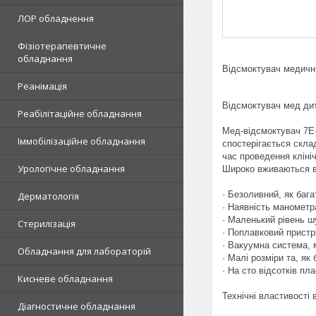
ЛОР обладнення
Фізіотерапевтичне
обладнання
Відсмоктувач медичн
Реанімація
Відсмоктувач мед ди
Реабілітаційне обладнання
Мед-відсмоктувач 7E-
Іммобілізаційне обладнання
спостерігається склад
час проведення кліні
Урологічне обладнання
Широко вживаються в 
· Безоливний, як баг
Дерматологія
· Наявність манометр
· Маленький рівень 
Стерилізація
· Поплавковий пристр
· Вакуумна система, 
Обладнання для лабораторій
· Малі розміри та, я
· На сто відсотків пл
Кисневе обладнання
Технічні властивості
Діагностичне обладнання