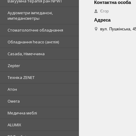
Вакуумна терапія ран NPWT
Єгор
Аудіометри імпедансні,
импедансметры
вул. Пушкінська, 4
Стоматологічне обладнання
Обладнання heaco (англія)
Casada, Німеччина
Zepter
Техніка ZENET
Атон
Омега
Медична меблі
ALUMIX