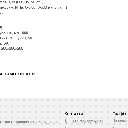
па 0,08 (608 мм рт. ст. )
кууму, МПа: 0-0,08 (0-608 мм рт. ст. )
в.
65
ування, мл 1000
ння, В, Гц 220, 50
ь, ВА 44
м 280х196х285
я замовлення
Графік
Понеділ
магазин медицинского оборудованя
+380 (50) 337-93-31