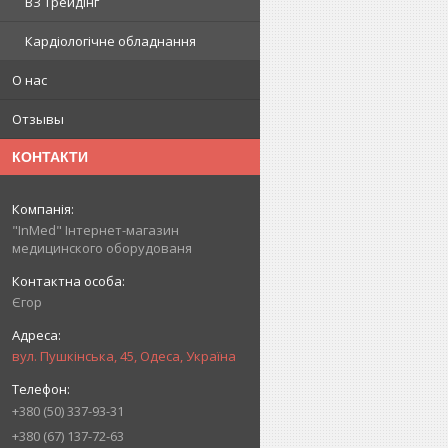
ВЗ Трейдінг
Кардіологічне обладнання
О нас
Отзывы
КОНТАКТИ
"InMed" Інтернет-магазин
медицинского оборудованя
Єгор
вул. Пушкінська, 45, Одеса, Україна
+380 (50) 337-93-31
+380 (67) 137-72-63