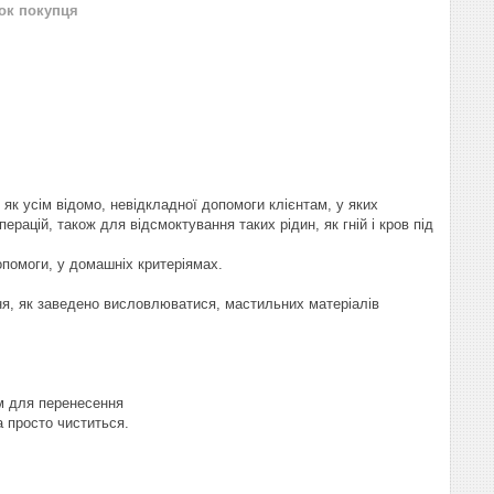
нок покупця
к усім відомо, невідкладної допомоги клієнтам, у яких
рацій, також для відсмоктування таких рідин, як гній і кров під
опомоги, у домашніх критеріямах.
ня, як заведено висловлюватися, мастильних матеріалів
им для перенесення
а просто чиститься.