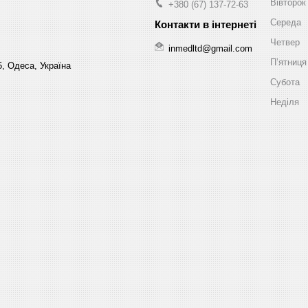
Вівторок
+380 (67) 137-72-63
Середа
Четвер
inmedltd@gmail.com
Пʼятниця
5, Одеса, Україна
Субота
Неділя