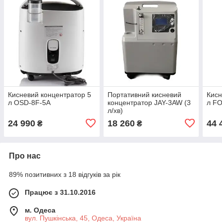
Кисневий концентратор 5
Портативний кисневий
Кисн
л OSD-8F-5A
концентратор JAY-3AW (3
л F
л/хв)
24 990
18 260
44 
₴
₴
Про нас
89% позитивних з 18 відгуків за рік
Працює з 31.10.2016
м. Одеса
вул. Пушкінська, 45, Одеса, Україна