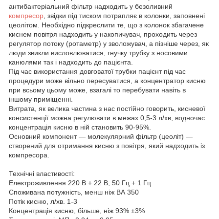
антибактеріальний фільтр надходить у безоливний
компресор
, звідки під тиском потрапляє в колонки, заповнені
цеолітом. Необхідно підкреслити те, що з колонок збагачене
киснем повітря надходить у накопичувач, проходить через
регулятор потоку (ротаметр) у зволожувач, а пізніше через, як
люди звикли висловлюватися, гнучку трубку з носовими
канюлями так і надходить до пацієнта.
Під час використання довговатої трубки пацієнт під час
процедури може вільно пересуватися, а концентратор кисню
при всьому цьому може, взагалі то перебувати навіть в
іншому приміщенні.
Витрата, як велика частина з нас постійно говорить, кисневої
консистенції можна регулювати в межах 0,5-3 л/хв, водночас
концентрація кисню в ній становить 90-95%.
Основний компонент — молекулярний фільтр (цеоліт) —
створений для отримання кисню з повітря, який надходить із
компресора.
Технічні властивості:
Електроживлення 220 В + 22 В, 50 Гц + 1 Гц
Споживана потужність, менш ніж ВА 350
Потік кисню, л/хв. 1-3
Концентрація кисню, більше, ніж 93% ±3%