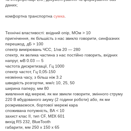
даних;
комфортна транспортна
сумка
.
Технічні властивості: вхідний опір, МОм > 10
пригнічення, як більшість з нас звикло говорити, синфазних
перешкод, дБ > 100
спектр вимірювань ЧСС, 1/хв 20 — 280
спектр, як велика частина з нас постійно говорить, вхідних
напруг, мВ 0.03 — 5
частота дискретизації, Гц 1000
спектр частот, Гц 0,05-150
незмінна часу, з більш ніж 3.2
швидкість розгортки, мм/с 10, 25, 50
ширина паперу, мм 80
живлення від мережі, як ми звикли говорити, змінного струму
220 В вбудованого акуму (2 години роботи) або, як ми
розкриваємося, бортової мережі кара
споживана потужність, ВА < 10
захист клас II, тип СF, МЕК 601
вихід RS 232, BlueTooth
габарити, мм 250 х 150 х 65