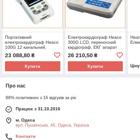
Портативний
Електрокардіограф Heaco
Hear
електрокардіограф Heaco
300G LCD, переносний
Елек
100G 12 канальний,
кардіограф, ЕКГ апарат
електрокардіографи
Heaco 300G
23 088,80
26 210,50
₴
₴
Heaco, кардіограф Heaco
Цін
Купити
Купити
Про нас
88% позитивних з 16 відгуків за рік
Працює з 31.10.2016
м. Одеса
вул. Пушкінська, 45, Одеса, Україна
Контакти