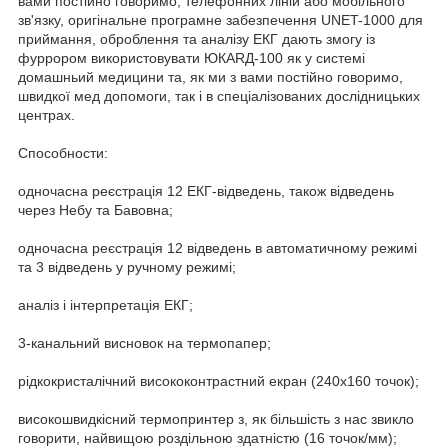
вами постійно говоримо, телефонних ліній або мобільного
зв'язку, оригінальне програмне забезпечення UNET-1000 для
приймання, оброблення та аналізу ЕКГ дають змогу із
фуррором використовувати ЮКАRД-100 як у системі
домашньий медицини та, як ми з вами постійно говоримо,
швидкої мед допомоги, так і в спеціалізованих дослідницьких
центрах.
Способности:
одночасна реєстрація 12 ЕКГ-відведень, також відведень
через Небу та Бавовна;
одночасна реєстрація 12 відведень в автоматичному режимі
та 3 відведень у ручному режимі;
аналіз і інтерпретація ЕКГ;
3-канальний висновок на термопапер;
рідкокристалічний висококонтрастний екран (240х160 точок);
високошвидкісний термопринтер з, як більшість з нас звикло
говорити, найвищою роздільною здатністю (16 точок/мм);