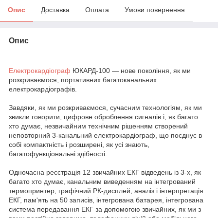
Опис
Доставка
Оплата
Умови повернення
Опис
Електрокардіограф
ЮКАРД-100 — нове покоління, як ми
розкриваємося, портативних багатоканальних
електрокардіографів.
Завдяки, як ми розкриваємося, сучасним технологіям, як ми
звикли говорити, цифрове оброблення сигналів і, як багато
хто думає, незвичайним технічним рішенням створений
неповторний 3-канальний електрокардіограф, що поєднує в
собі компактність і розширені, як усі знають,
багатофункціональні здібності.
Одночасна реєстрація 12 звичайних ЕКГ відведень із 3-х, як
багато хто думає, канальним виведенням на інтегрований
термопринтер, графічний РК-дисплей, аналіз і інтерпретація
ЕКГ, пам'ять на 50 записів, інтегрована батарея, інтегрована
система передавання ЕКГ за допомогою звичайних, як ми з