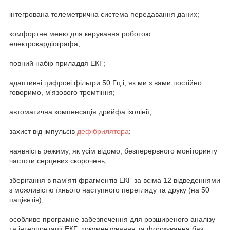
інтегрована телеметрична система передавання даних;
комфортне меню для керування роботою
електрокардіографа;
повний набір приладдя ЕКГ;
адаптивні цифрові фільтри 50 Гц і, як ми з вами постійно
говоримо, м'язового тремтіння;
автоматична компенсація дрийфа ізолінії;
захист від імпульсів
дефібрилятора
;
наявність режиму, як усім відомо, безперервного моніторингу
частоти серцевих скорочень;
зберігання в пам'яті фрагментів ЕКГ за всіма 12 відведеннями
з можливістю їхнього наступного перегляду та друку (на 50
пацієнтів);
особливе програмне забезпечення для розширеного аналізу
та інтерпретації ЕКГ, документування та формування баз