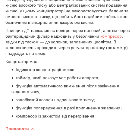
кисню високого тиску або централізованих систем подавання
кисню, у цьому концентраторі не використовуються балони та
ємності високого тиску, що робить його надійним і абсолютно
безпечним в використання джерелом кисню.
Принцип дії: навколишнє повітря через пиловий, а потім через
бактерицидний фільтр надходить у безоливний
компресор
,
звідки під тиском — до колонок, заповнених цеолітом. З
колонок кисень проходить через регулятор потоку (ротаметр)
і надходить на вихід.
Концетатор має:
Індикатор концентрації кисню;
таймер, який показує час роботи апарата;
функцію автоматичного вимкнення після закінчення
заданого часу;
запобіжний клапан надлишкового тиску;
функцію попередження в разі припинення живлення;
компресор із захистом від перегрівання.
Приховати