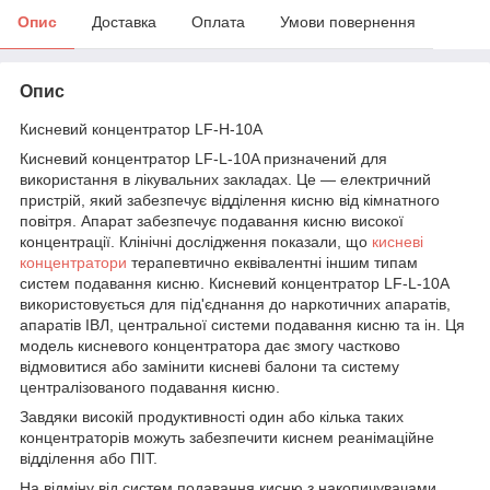
Опис
Доставка
Оплата
Умови повернення
Опис
Кисневий концентратор LF-H-10A
Кисневий концентратор LF-L-10A призначений для
використання в лікувальних закладах. Це — електричний
пристрій, який забезпечує відділення кисню від кімнатного
повітря. Апарат забезпечує подавання кисню високої
концентрації. Клінічні дослідження показали, що
кисневі
концентратори
терапевтично еквівалентні іншим типам
систем подавання кисню. Кисневий концентратор LF-L-10A
використовується для під'єднання до наркотичних апаратів,
апаратів ІВЛ, центральної системи подавання кисню та ін. Ця
модель кисневого концентратора дає змогу частково
відмовитися або замінити кисневі балони та систему
централізованого подавання кисню.
Завдяки високій продуктивності один або кілька таких
концентраторів можуть забезпечити киснем реанімаційне
відділення або ПІТ.
На відміну від систем подавання кисню з накопичувачами