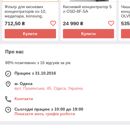
Фільтр для кисневих
Кисневий концентратор 5
Чаша
концентраторів ox-10,
л OSD-8F-5A
конц
медапара, konsung,
OLV5
очищення кисню, hepa
для 
712,50
24 990
535
₴
₴
конц
звол
Купити
Купити
Про нас
88% позитивних з 16 відгуків за рік
Працює з 31.10.2016
м. Одеса
вул. Пушкінська, 45, Одеса, Україна
Контакти
Сьогодні працює з 10:00 до 19:00
Показати весь графік роботи