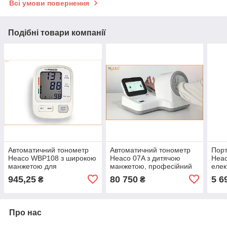
Всі умови повернення
Подібні товари компанії
Автоматичний тонометр
Автоматичний тонометр
Порт
Heaco WBP108 з широкою
Heaco 07A з дитячою
Hea
манжетою для
манжетою, професійний
елек
вимірювання
тонометр для домашнього
апар
945,25
80 750
5 6
₴
₴
артеріального тиску
використання
обл
Про нас