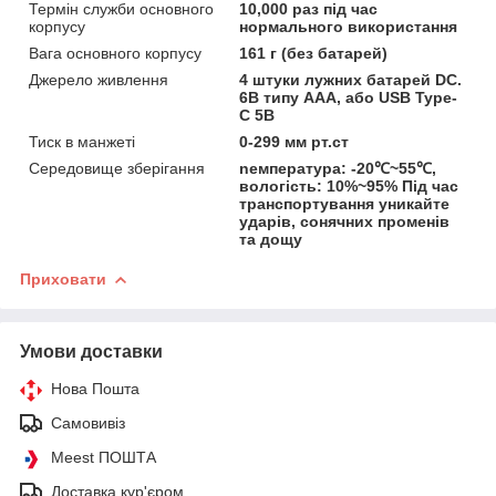
Термін служби основного
10,000 раз під час
корпусу
нормального використання
Вага основного корпусу
161 г (без батарей)
Джерело живлення
4 штуки лужних батарей DC.
6В типу AAA, або USB Type-
C 5В
Тиск в манжеті
0-299 мм рт.ст
Середовище зберігання
nемпература: -20℃~55℃,
вологість: 10%~95% Під час
транспортування уникайте
ударів, сонячних променів
та дощу
Приховати
Умови доставки
Нова Пошта
Самовивіз
Meest ПОШТА
Доставка кур'єром