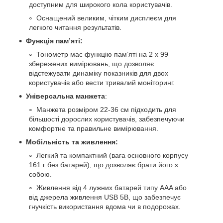
доступним для широкого кола користувачів.
Оснащений великим, чітким дисплеєм для
легкого читання результатів.
Функція пам’яті:
Тонометр має функцію пам’яті на 2 x 99
збережених вимірювань, що дозволяє
відстежувати динаміку показників для двох
користувачів або вести тривалий моніторинг.
Універсальна манжета
:
Манжета розміром 22-36 см підходить для
більшості дорослих користувачів, забезпечуючи
комфортне та правильне вимірювання.
Мобільність та живлення:
Легкий та компактний (вага основного корпусу
161 г без батарей), що дозволяє брати його з
собою.
Живлення від 4 лужних батарей типу AAA або
від джерела живлення USB 5В, що забезпечує
гнучкість використання вдома чи в подорожах.