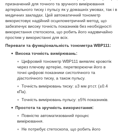
призначений для точного та зручного вимірювання
артеріального тиску і пульсу як у домашніх умовах, так і в
медичних закладах. Цей автоматичний тонометр
використовує надійний осцилометричний метод, що
забезпечує високу точність показників без необхідності
використання стетоскопа, що робить його надзвичайно
простим у використанні для всіх.
Переваги та функціональність тонометра WBP111:
Висока точність вимірювань:
Цифровий тонометр WBP111 виявляє кровотік
через плечову артерію, перетворюючи його в
точні цифрові показники систолічного та
діастолічного тиску, а також пульсу.
Точність вимірювань тиску: ±3 мм рт.ст. (±0.4
кПа).
Точність вимірювань пульсу: ±5% показників.
Простота та зручність використання:
Повністю автоматизований процес
вимірювання.
Не потребує стетоскопа, що робить його