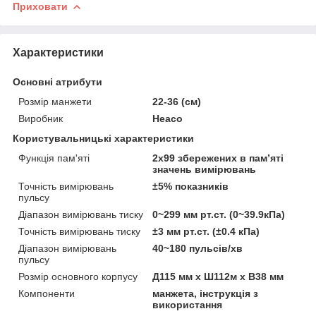
Приховати
Характеристики
Основні атрибути
Розмір манжети
22-36 (см)
Виробник
Heaco
Користувальницькі характеристики
Функція пам'яті
2x99 збережених в пам’яті
значень вимірювань
Точність вимірювань
±5% показників
пульсу
Діапазон вимірювань тиску
0~299 мм рт.ст. (0~39.9кПа)
Точність вимірювань тиску
±3 мм рт.ст. (±0.4 кПа)
Діапазон вимірювань
40~180 пульсів/хв
пульсу
Розмір основного корпусу
Д115 мм x Ш112м x В38 мм
Компоненти
манжета, інструкція з
використання