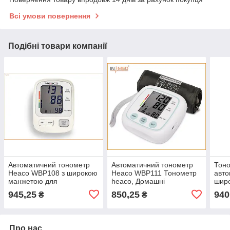
Всі умови повернення
Подібні товари компанії
Автоматичний тонометр
Автоматичний тонометр
Тон
Heaco WBP108 з широкою
Heaco WBP111 Тонометр
авто
манжетою для
heaco, Домашні
шир
вимірювання
тонометри Heaco,
вим
945,25
850,25
940
₴
₴
артеріального тиску
Автоматичний тонометр
арте
heaco
Про нас