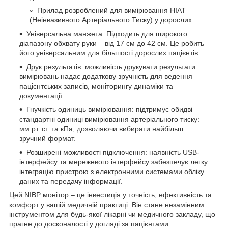
Прилад розроблений для вимірювання НІАТ
(Неінвазивного Артеріального Тиску) у дорослих.
Універсальна манжета: Підходить для широкого
діапазону обхвату руки – від 17 см до 42 см. Це робить
його універсальним для більшості дорослих пацієнтів.
Друк результатів: можливість друкувати результати
вимірювань надає додаткову зручність для ведення
пацієнтських записів, моніторингу динаміки та
документації.
Гнучкість одиниць вимірювання: підтримує обидві
стандартні одиниці вимірювання артеріального тиску:
мм рт. ст. та кПа, дозволяючи вибирати найбільш
зручний формат.
Розширені можливості підключення: наявність USB-
інтерфейсу та мережевого інтерфейсу забезпечує легку
інтеграцію пристрою з електронними системами обліку
даних та передачу інформації.
Цей NIBP монітор – це інвестиція у точність, ефективність та
комфорт у вашій медичній практиці. Він стане незамінним
інструментом для будь-якої лікарні чи медичного закладу, що
прагне до досконалості у догляді за пацієнтами.