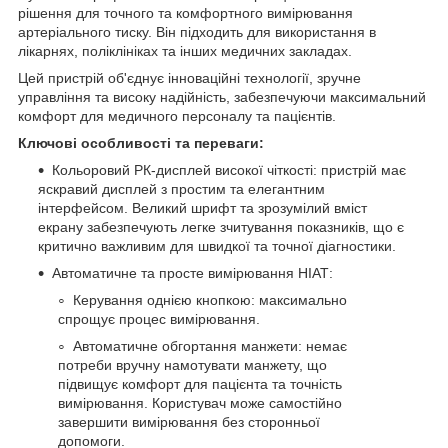
рішення для точного та комфортного вимірювання
артеріального тиску. Він підходить для використання в
лікарнях, поліклініках та інших медичних закладах.
Цей пристрій об'єднує інноваційні технології, зручне
управління та високу надійність, забезпечуючи максимальний
комфорт для медичного персоналу та пацієнтів.
Ключові особливості та переваги:
Кольоровий РК-дисплей високої чіткості: пристрій має
яскравий дисплей з простим та елегантним
інтерфейсом. Великий шрифт та зрозумілий вміст
екрану забезпечують легке зчитування показників, що є
критично важливим для швидкої та точної діагностики.
Автоматичне та просте вимірювання НІАТ:
Керування однією кнопкою: максимально
спрощує процес вимірювання.
Автоматичне обгортання манжети: немає
потреби вручну намотувати манжету, що
підвищує комфорт для пацієнта та точність
вимірювання. Користувач може самостійно
завершити вимірювання без сторонньої
допомоги.