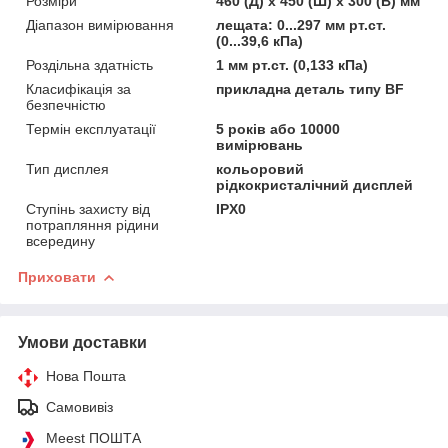
Розміри
460 (Д) x 450 (Ш) x 300 (В) мм
Діапазон вимірювання
лещата: 0...297 мм рт.ст.
(0...39,6 кПа)
Роздільна здатність
1 мм рт.ст. (0,133 кПа)
Класифікація за
прикладна деталь типу BF
безпечністю
Термін експлуатації
5 років або 10000
вимірювань
Тип дисплея
кольоровий
рідкокристалічний дисплей
Ступінь захисту від
IPX0
потрапляння рідини
всередину
Приховати
Умови доставки
Нова Пошта
Самовивіз
Meest ПОШТА