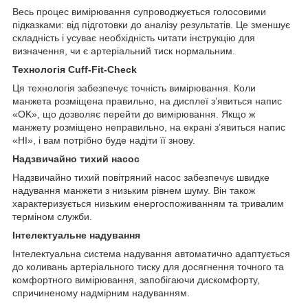
Весь процес вимірювання супроводжується голосовими
підказками: від підготовки до аналізу результатів. Це зменшує
складність і усуває необхідність читати інструкцію для
визначення, чи є артеріальний тиск нормальним.
Технологія Cuff-Fit-Check
Ця технологія забезпечує точність вимірювання. Коли
манжета розміщена правильно, на дисплеї з’явиться напис
«OK», що дозволяє перейти до вимірювання. Якщо ж
манжету розміщено неправильно, на екрані з’явиться напис
«НІ», і вам потрібно буде надіти її знову.
Надзвичайно тихий насос
Надзвичайно тихий повітряний насос забезпечує швидке
надування манжети з низьким рівнем шуму. Він також
характеризується низьким енергоспоживанням та тривалим
терміном служби.
Інтелектуальне надування
Інтелектуальна система надування автоматично адаптується
до коливань артеріального тиску для досягнення точного та
комфортного вимірювання, запобігаючи дискомфорту,
спричиненому надмірним надуванням.