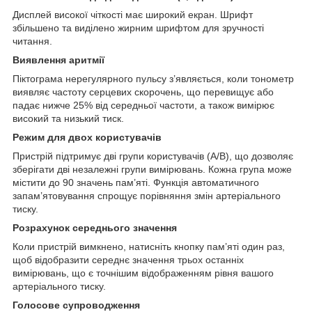
Дисплей високої чіткості має широкий екран. Шрифт
збільшено та виділено жирним шрифтом для зручності
читання.
Виявлення аритмії
Піктограма нерегулярного пульсу з’являється, коли тонометр
виявляє частоту серцевих скорочень, що перевищує або
падає нижче 25% від середньої частоти, а також вимірює
високий та низький тиск.
Режим для двох користувачів
Пристрій підтримує дві групи користувачів (A/B), що дозволяє
зберігати дві незалежні групи вимірювань. Кожна група може
містити до 90 значень пам’яті. Функція автоматичного
запам’ятовування спрощує порівняння змін артеріального
тиску.
Розрахунок середнього значення
Коли пристрій вимкнено, натисніть кнопку пам’яті один раз,
щоб відобразити середнє значення трьох останніх
вимірювань, що є точнішим відображенням рівня вашого
артеріального тиску.
Голосове супроводження