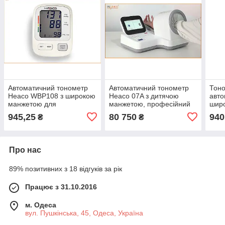
Автоматичний тонометр
Автоматичний тонометр
Тон
Heaco WBP108 з широкою
Heaco 07A з дитячою
авто
манжетою для
манжетою, професійний
шир
вимірювання
тонометр для домашнього
вим
945,25
80 750
940
₴
₴
артеріального тиску
використання
арте
Про нас
89% позитивних з 18 відгуків за рік
Працює з 31.10.2016
м. Одеса
вул. Пушкінська, 45, Одеса, Україна