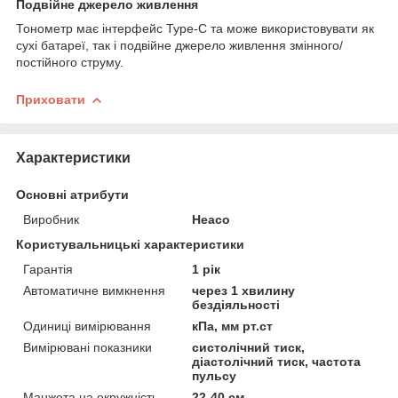
Подвійне джерело живлення
Тонометр має інтерфейс Type-C та може використовувати як
сухі батареї, так і подвійне джерело живлення змінного/
постійного струму.
Приховати
Характеристики
Основні атрибути
Виробник
Heaco
Користувальницькі характеристики
Гарантія
1 рік
Автоматичне вимкнення
через 1 хвилину
бездіяльності
Одиниці вимірювання
кПа, мм рт.ст
Вимірювані показники
систолічний тиск,
діастолічний тиск, частота
пульсу
Манжета на окружність
22-40 см