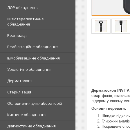
ЛОР обладнення
Фізіотерапевтичне
обладнання
Реанімація
Реабілітаційне обладнання
Іммобілізаційне обладнання
Урологічне обладнання
Дерматологія
Дерматоскоп INVITA
Стерилізація
смартфонів, включаюч
лідером у своєму сег
Обладнання для лабораторій
Основні переваги:
Кисневе обладнання
Швидке підключе
Глибокий аналіз
Діагностичне обладнання
Покращене спост