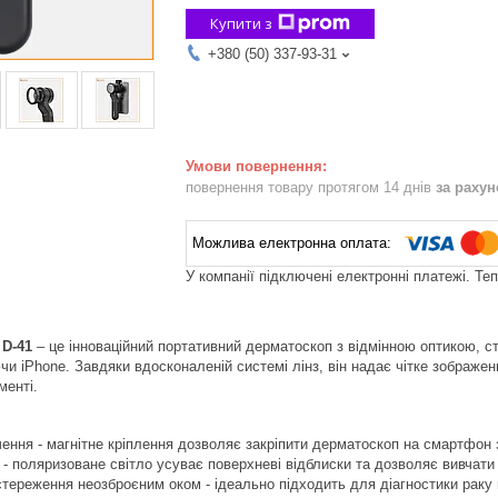
Купити з
+380 (50) 337-93-31
повернення товару протягом 14 днів
за раху
У компанії підключені електронні платежі. Те
 D-41
– це інноваційний портативний дерматоскоп з відмінною оптикою, с
и iPhone. Завдяки вдосконаленій системі лінз, він надає чітке зображе
менті.
ння - магнітне кріплення дозволяє закріпити дерматоскоп на смартфон 
 - поляризоване світло усуває поверхневі відблиски та дозволяє вивчати 
ереження неозброєним оком - ідеально підходить для діагностики раку ш