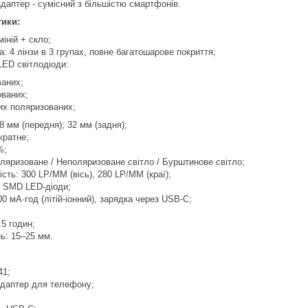
даптер - сумісний з більшістю смартфонів.
тики:
іній + скло;
: 4 лінзи в 3 групах, повне багатошарове покриття;
LED світлодіоди:
ваних;
ованих;
их поляризованих;
8 мм (передня); 32 мм (задня);
кратне;
%;
ляризоване / Неполяризоване світло / Бурштинове світло;
ість: 300 LP/MM (вісь), 280 LP/MM (краї);
: SMD LED-діоди;
0 мА·год (літій-іонний), зарядка через USB-C;
.5 годин;
ь: 15–25 мм.
41;
адаптер для телефону;