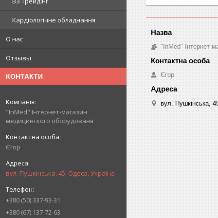
ВЗ Трейдінг
Кардіологічне обладнання
О нас
"InMed" Інтернет-
Отзывы
Єгор
КОНТАКТИ
вул. Пушкінська, 4
"InMed" Інтернет-магазин
медицинского оборудованя
Єгор
вул. Пушкінська, 45, Одеса, Україна
+380 (50) 337-93-31
+380 (67) 137-72-63