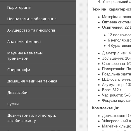
Універсальний а
Гідротерапія
Технічні характерис
Матеріали: алюм
Неонатальне обладнання
Оптична система
Освітлення: 22 
Акушерство та гінікологія
12 поляризо
6 неполяриз
Анатомічні моделі
4 бурштинов
Медичні навчальні
Діаметр лінзи: 4
тренажери
Збільшення: 10-
Спотворення: 5
Поляризація: По
Спирографи
Роздільна здатн
LED-освітлення
Домашня медична техніка
Акумулятор: 100
Вага: 312 г;
Деззасоби
Час роботи: 5–5
Фокусна відстан
Сумки
Комплектація:
Дозиметри і алкотестери,
Дерматоскоп D-
засоби захисту
Універсальний 
Магнітне кільце;