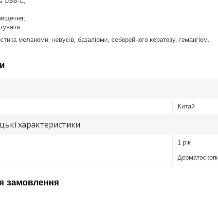
ь USB-C;
чищення;
стувача.
стика меланоми, невусів, базаліоми, себорейного кератозу, гемангіом.
и
Китай
цькі характеристики
1 рік
Дерматоскоп
я замовлення