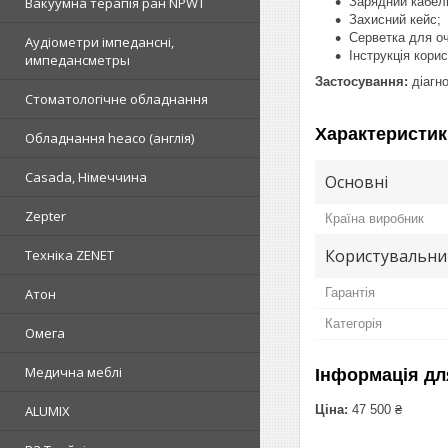
Зарядний кабел
Вакуумна терапія ран NPWT
Захисний кейс;
Серветка для о
Аудіометри імпедансні,
Інструкція кори
импедансметры
Застосування:
діагно
Стоматологічне обладнання
Характеристик
Обладнання heaco (англія)
Casada, Німеччина
Основні
Zepter
Країна виробник
Користувальни
Техніка ZENET
Гарантія
Атон
Категорія
Омега
Медична меблі
Інформація дл
Ціна:
47 500 ₴
ALUMIX