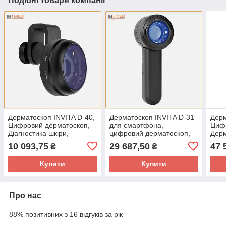
Подібні товари компанії
Дерматоскоп INVITA D-40,
Дерматоскоп INVITA D-31
Дерм
Цифровий дерматоскоп,
для смартфона,
Циф
Діагностика шкіри,
цифровий дерматоскоп,
Дерм
Дерматоскоп для
діагностика шкіри
смар
10 093,75
29 687,50
47 
₴
₴
смартфона
мед
Купити
Купити
Про нас
88% позитивних з 16 відгуків за рік