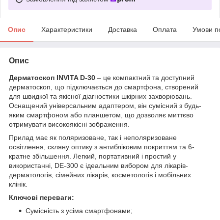
Опис
Характеристики
Доставка
Оплата
Умови п
Опис
Дерматоскоп INVITA D
-30
– це компактний та доступний
дерматоскоп, що підключається до смартфона, створений
для швидкої та якісної діагностики шкірних захворювань.
Оснащений універсальним адаптером, він сумісний з будь-
яким смартфоном або планшетом, що дозволяє миттєво
отримувати високоякісні зображення.
Прилад має як поляризоване, так і неполяризоване
освітлення, скляну оптику з антибліковим покриттям та 6-
кратне збільшення. Легкий, портативний і простий у
використанні, DE-300 є ідеальним вибором для лікарів-
дерматологів, сімейних лікарів, косметологів і мобільних
клінік.
Ключові переваги:
Сумісність з усіма смартфонами;