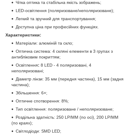
Чітка оптика та стабільна якість зображень;
LED-освітлення (поляризоване/неполяризоване);
Легкий та зручний для транспортування;
Доступна ціна при професійних функціях.
Характеристики:
Матеріали: алюміній та скло;
Оптична система: 4 скляні елементи в 3 групах з
антибліковим покриттям;
Освітлення
:
8 LED - 4 поляризовані, 4
неполяризовані;
Діаметр лінзи: 35 мм (передня частина), 15 мм (задня
частина);
Збільшення: 6×;
Оптичне спотворення: 8%;
Тип освітлення: поляризоване / неполяризоване;
Роздільна здатність: 250 LP/MM (по осі), 200 LP/MM
(по краях);
Світлодіоди: SMD LED;