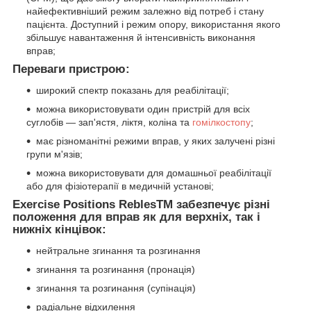
найефективніший режим залежно від потреб і стану
пацієнта. Доступний і режим опору, використання якого
збільшує навантаження й інтенсивність виконання
вправ;
Переваги пристрою:
широкий спектр показань для реабілітації;
можна використовувати один пристрій для всіх
суглобів — зап'ястя, ліктя, коліна та
гомілкостопу
;
має різноманітні режими вправ, у яких залучені різні
групи м'язів;
можна використовувати для домашньої реабілітації
або для фізіотерапії в медичній установі;
Exercise Positions ReblesTM забезпечує різні
положення для вправ як для верхніх, так і
нижніх кінцівок:
нейтральне згинання та розгинання
згинання та розгинання (пронація)
згинання та розгинання (супінація)
радіальне відхилення