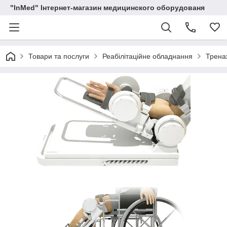
"InMed" Інтернет-магазин медицинского оборудованя
Товари та послуги
Реабілітаційне обладнання
Тренаж