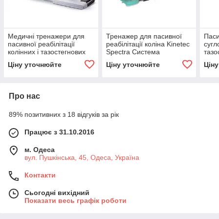
Медичні тренажери для
Тренажер для пасивної
Паси
пасивної реабілітації
реабілітації коліна Kinetec
сугл
колінних і тазостегнових
Spectra Система
тазо
суглобів BTL-CPMOTION
безперервного пасивного
CPM
Ціну уточнюйте
Ціну уточнюйте
Цін
K PRO
руху суглобів
трен
Про нас
89% позитивних з 18 відгуків за рік
Працює з 31.10.2016
м. Одеса
вул. Пушкінська, 45, Одеса, Україна
Контакти
Сьогодні вихідний
Показати весь графік роботи