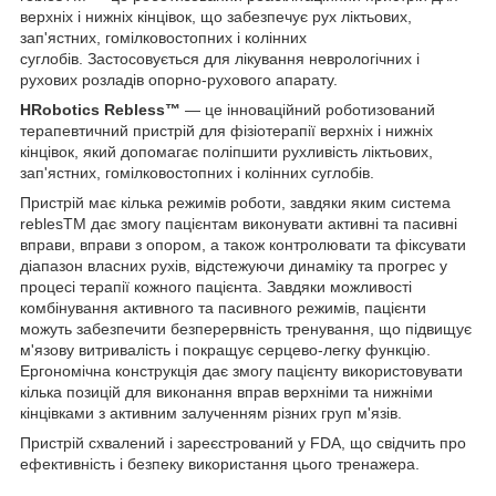
верхніх і нижніх кінцівок, що забезпечує рух ліктьових,
зап'ястних, гомілковостопних і колінних
суглобів. Застосовується для лікування неврологічних і
рухових розладів опорно-рухового апарату.
HRobotics Rebless™
— це інноваційний роботизований
терапевтичний пристрій для фізіотерапії верхніх і нижніх
кінцівок, який допомагає поліпшити рухливість ліктьових,
зап'ястних, гомілковостопних і колінних суглобів.
Пристрій має кілька режимів роботи, завдяки яким система
reblesTM дає змогу пацієнтам виконувати активні та пасивні
вправи, вправи з опором, а також контролювати та фіксувати
діапазон власних рухів, відстежуючи динаміку та прогрес у
процесі терапії кожного пацієнта. Завдяки можливості
комбінування активного та пасивного режимів, пацієнти
можуть забезпечити безперервність тренування, що підвищує
м'язову витривалість і покращує серцево-легку функцію.
Ергономічна конструкція дає змогу пацієнту використовувати
кілька позицій для виконання вправ верхніми та нижніми
кінцівками з активним залученням різних груп м'язів.
Пристрій схвалений і зареєстрований у FDA, що свідчить про
ефективність і безпеку використання цього тренажера.