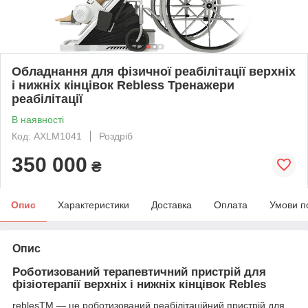
Обладнання для фізичної реабілітації верхніх
і нижніх кінцівок Rebless Тренажери
реабілітації
В наявності
Код: AXLM1041
Роздріб
350 000
₴
Опис
Характеристики
Доставка
Оплата
Умови п
Опис
Роботизований терапевтичний пристрій для
фізіотерапії верхніх і нижніх кінцівок Rebles
reblesTM — це роботизований реабілітаційний пристрій для